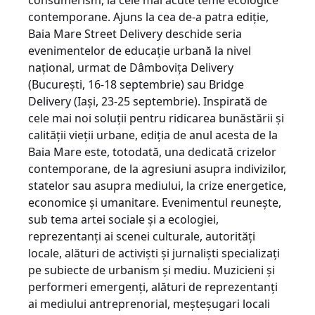
consumerism, la cele mai acute teme ecologice
contemporane. Ajuns la cea de-a patra ediție,
Baia Mare Street Delivery deschide seria
evenimentelor de educație urbană la nivel
național, urmat de Dâmbovița Delivery
(București, 16-18 septembrie) sau Bridge
Delivery (Iași, 23-25 septembrie). Inspirată de
cele mai noi soluții pentru ridicarea bunăstării și
calității vieții urbane, ediția de anul acesta de la
Baia Mare este, totodată, una dedicată crizelor
contemporane, de la agresiuni asupra indivizilor,
statelor sau asupra mediului, la crize energetice,
economice și umanitare. Evenimentul reunește,
sub tema artei sociale și a ecologiei,
reprezentanți ai scenei culturale, autorități
locale, alături de activiști și jurnaliști specializați
pe subiecte de urbanism și mediu. Muzicieni și
performeri emergenți, alături de reprezentanți
ai mediului antreprenorial, meșteșugari locali