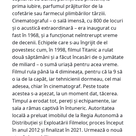
prima iubire, parfumul prăjiturilor de la
cofetărie sau farmecul plimbărilor târziii.
Cinematograful – o sală imensă, cu 800 de locuri
și o acustică extraordinară – era inaugurat cu
fast în 1968, și a funcționat neîntrerupt vreme
de decenii. Echipele care s-au îngrijit de el
povestesc cum, în 1998, filmul Titanic a rulat
două săptămâni şi a făcut încasări de o jumătate
de miliard – o sumă uriaşă pentru acea vreme.
Filmul rula până la 4 dimineaţa, pentru că la 9 să
o ia de la capăt, iar tehnicienii dormeau, cel mai
adesea, chiar în cinematograf. Peste toate
acestea s-a așezat, la un moment dat, tăcerea.
Timpul a erodat tot, pereți și echipamente, iar
sala a rămas captivă în întuneric. Autoritatea
locală a preluat imobilul de la Regia Autonomă a
Distribuției și Exploatării Filmelor, proces început
în anul 2012 și finalizat în 2021. Urmează o nouă