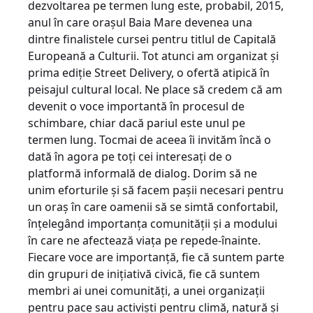
dezvoltarea pe termen lung este, probabil, 2015,
anul în care orașul Baia Mare devenea una
dintre finalistele cursei pentru titlul de Capitală
Europeană a Culturii. Tot atunci am organizat și
prima ediție Street Delivery, o ofertă atipică în
peisajul cultural local. Ne place să credem că am
devenit o voce importantă în procesul de
schimbare, chiar dacă pariul este unul pe
termen lung. Tocmai de aceea îi invităm încă o
dată în agora pe toți cei interesați de o
platformă informală de dialog. Dorim să ne
unim eforturile și să facem pașii necesari pentru
un oraș în care oamenii să se simtă confortabil,
înțelegând importanța comunității și a modului
în care ne afectează viața pe repede-înainte.
Fiecare voce are importanță, fie că suntem parte
din grupuri de inițiativă civică, fie că suntem
membri ai unei comunități, a unei organizații
pentru pace sau activiști pentru climă, natură și