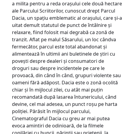
a milita pentru a reda orașului cele două hectare
ale Parcului Scriitorilor, cunoscut drept Parcul
Dacia, un spațiu emblematic al orașului, care și-a
uitat demult statutul de punct de întâlnire și
relaxare, fiind folosit mai degrabă ca zonă de
tranzit. Aflat pe malul Săsarului, un loc cândva
fermecător, parcul este total abandonat și
alimentează în ultimii ani buletinele de știri cu
povești despre dealeri și consumatori de
droguri sau despre incidentele pe care le
provoacă, din când în când, grupuri violente sau
oameni fără adăpost. Dacia este o zonă ocolită
chiar și în mijlocul zilei, cu atât mai puțin
recomandată după lasarea întunericului, când
devine, cel mai adesea, un punct roșu pe harta
poliției. Părăsit în mijlocul parcului,
Cinematograful Dacia cu greu ar mai putea
evoca amintiri de odinioară, de la filmele
copilăriei cu buncii, părinții sau prietenii, la