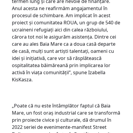
termen lung și care are nevoie de finanțare.
Anul acesta ne reafirmăm angajamentul în
procesul de schimbare. Am implicat în acest
proiect și comunitatea ROUA, un grup de 540 de
ucraineni refugiați aici din calea războiului,
cărora tot noi le asigurăm asistența. Dintre cei
care au ales Baia Mare ca a doua casă departe
de casă, mulți sunt artiști talentați, oameni cu
idei și inițiativă, care vor să răsplătească
ospitalitatea băimăreană prin implicarea lor
activă în viața comunității”, spune Izabella
KisKasza.
„Poate că nu este întâmplător faptul că Baia
Mare, un fost oraș industrial care se transformă
prin proiecte civice și culturale, dă drumul în
2022 seriei de evenimente-manifest Street