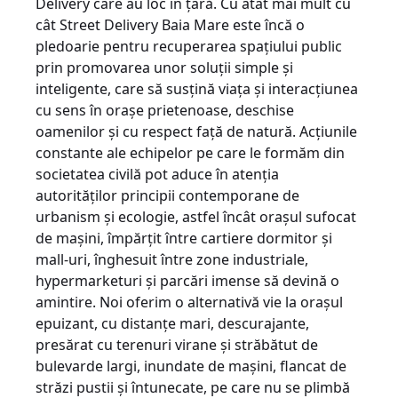
Delivery care au loc în țară. Cu atât mai mult cu
cât Street Delivery Baia Mare este încă o
pledoarie pentru recuperarea spațiului public
prin promovarea unor soluții simple și
inteligente, care să susțină viața și interacțiunea
cu sens în orașe prietenoase, deschise
oamenilor și cu respect față de natură. Acțiunile
constante ale echipelor pe care le formăm din
societatea civilă pot aduce în atenția
autorităților principii contemporane de
urbanism și ecologie, astfel încât orașul sufocat
de mașini, împărțit între cartiere dormitor și
mall-uri, înghesuit între zone industriale,
hypermarketuri și parcări imense să devină o
amintire. Noi oferim o alternativă vie la orașul
epuizant, cu distanțe mari, descurajante,
presărat cu terenuri virane și străbătut de
bulevarde largi, inundate de mașini, flancat de
străzi pustii și întunecate, pe care nu se plimbă