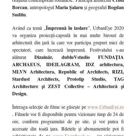
Borcan
Maria Șalaru
Bogdan
, antropologul
și geograful
Suditu
.
Împreună în izolare
Având ca temă „
”, UrbanEye 2020
va organiza proiecții-capsulă în mai multe birouri de
arhitectură din țară la care vor participa grupuri mici de
spectatori, care lucrează împreună. Festivalului s-au
Dizainăr, dubluVstudio FUNDAȚIA
alăturat
ARCHAEUS, IDEILAGRAM, IDZ arhitectura,
MLVN Arhitectura, Republic of Architects, RIZI,
Stardust Architects, Prototip Studio, TAG
Architecture și ZEST Collective – Arhitectură și
Design.
Întreaga selecție de filme se găsește pe
www.UrbanEye.ro
. Filmele vor fi disponibile pentru vizionare timp de 24 de
ore, conform programului de pe site, și vor putea fi
accesate din toată țara. Biletele și abonamentele pot fi
achiziționate de pe
www.Eventbook.ro
, iar vizionarea