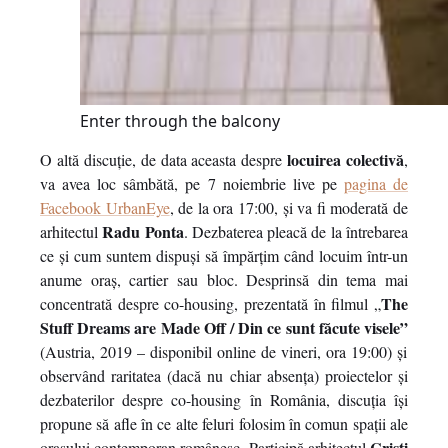
Enter through the balcony
locuirea colectivă
O altă discuție, de data aceasta despre
,
va avea loc sâmbătă, pe 7 noiembrie live pe
pagina de
Facebook UrbanEye
, de la ora 17:00, și va fi moderată de
Radu Ponta
arhitectul
. Dezbaterea pleacă de la întrebarea
ce și cum suntem dispuși să împărțim când locuim într-un
anume oraș, cartier sau bloc. Desprinsă din tema mai
The
concentrată despre co-housing, prezentată în filmul „
Stuff Dreams are Made Off / Din ce sunt făcute visele”
(Austria, 2019 – disponibil online de vineri, ora 19:00) și
observând raritatea (dacă nu chiar absența) proiectelor și
dezbaterilor despre co-housing în România, discuția își
propune să afle în ce alte feluri folosim în comun spații ale
Cristi
orașului contemporan românesc. Participă arhitectul