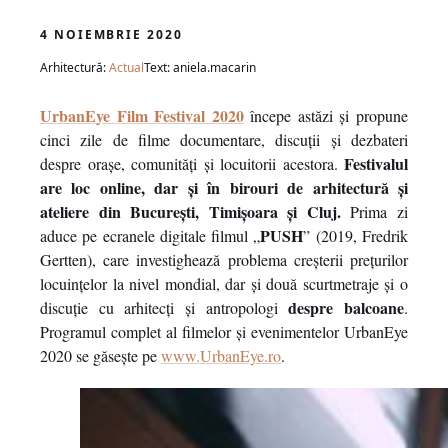
4 NOIEMBRIE 2020
Arhitectură:
Actual
Text: aniela.macarin
UrbanEye Film Festival 2020
începe astăzi și propune
cinci zile de filme documentare, discuții și dezbateri
Festivalul
despre orașe, comunități și locuitorii acestora.
are loc online, dar și în birouri de arhitectură și
ateliere din București, Timișoara și Cluj.
Prima zi
PUSH
aduce pe ecranele digitale filmul „
” (2019, Fredrik
Gertten), care investighează problema creșterii prețurilor
locuințelor la nivel mondial, dar și două scurtmetraje și o
despre balcoane
discuție cu arhitecți și antropologi
.
Programul complet al filmelor și evenimentelor UrbanEye
2020 se găsește pe
www.UrbanEye.ro
.