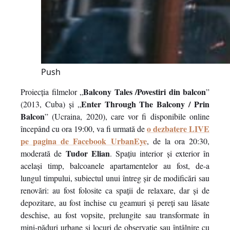
Push
Balcony Tales /Povestiri din balcon
Proiecția filmelor „
”
Enter Through The Balcony / Prin
(2013, Cuba) și „
Balcon
” (Ucraina, 2020), care vor fi disponibile online
o dezbatere LIVE
începând cu ora 19:00, va fi urmată de
pe pagina de Facebook UrbanEye
, de la ora 20:30,
Tudor Elian
moderată de
. Spațiu interior și exterior în
același timp, balcoanele apartamentelor au fost, de-a
lungul timpului, subiectul unui întreg șir de modificări sau
renovări: au fost folosite ca spații de relaxare, dar și de
depozitare, au fost închise cu geamuri și pereți sau lăsate
deschise, au fost vopsite, prelungite sau transformate în
mini-păduri urbane și locuri de observație sau întâlnire cu