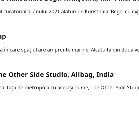
uratorial al anului 2021 alături de Kunsthalle Bega, cu expoz
mp
ră în care spaţiul are amprente marine. Alcătuită din două v
he Other Side Studio, Alibag, India
bai faţă de metropola cu acelaşi nume, The Other Side Studi