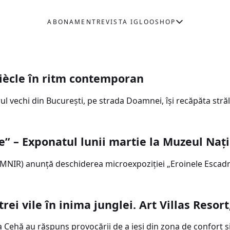
ABONAMENT
REVISTA IGLOO
SHOP
siècle în ritm contemporan
rul vechi din București, pe strada Doamnei, își recăpăta str
re” – Exponatul lunii martie la Muzeul Naț
MNIR) anunţă deschiderea microexpoziţiei „Eroinele Escadrile
trei vile în inima junglei. Art Villas Resor
a Cehă au răspuns provocării de a ieşi din zona de confort şi 