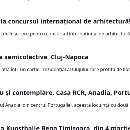
la concursul internaţional de arhitectură
i de înscriere pentru concursul internațional de arhitectu
le semicolective, Cluj-Napoca
flă într-un cartier rezidențial al Clujului care profită de li
ru şi contemplare. Casa RCR, Anadia, Port
ui Anadia, din centrul Portugaliei, această locuinţă cu două 
ia Kunsthalle Bega Timișoara, din 4 martie