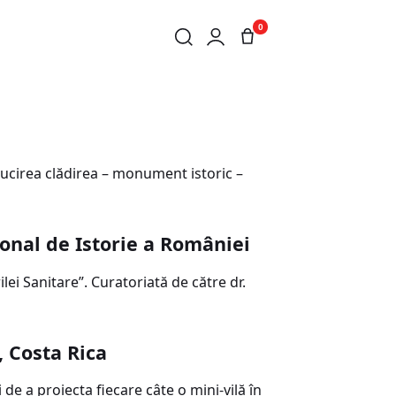
0
ălucirea clădirea – monument istoric –
ional de Istorie a României
i Sanitare”. Curatoriată de către dr.
t, Costa Rica
de a proiecta fiecare câte o mini-vilă în