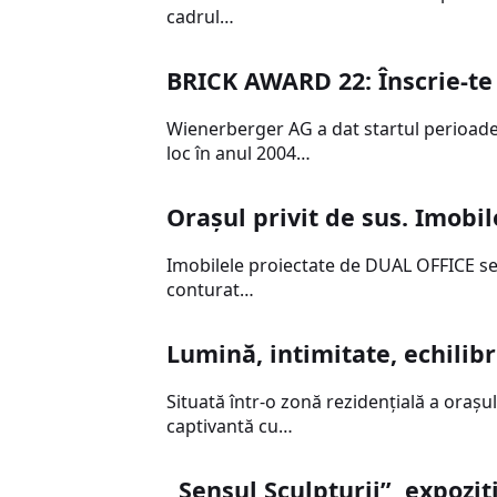
cadrul…
BRICK AWARD 22: Înscrie-te 
Wienerberger AG a dat startul perioade
loc în anul 2004…
Orașul privit de sus. Imobi
Imobilele proiectate de DUAL OFFICE se a
conturat…
Lumină, intimitate, echilib
Situată într-o zonă rezidenţială a oraşul
captivantă cu…
„Sensul Sculpturii”, expoziț