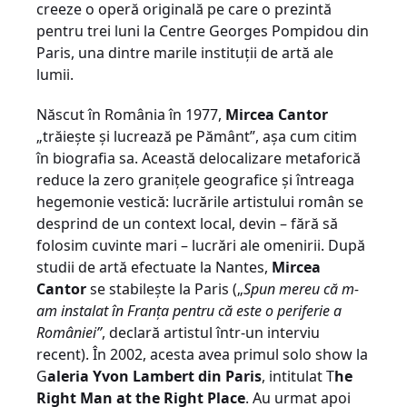
creeze o operă originală pe care o prezintă
pentru trei luni la Centre Georges Pompidou din
Paris, una dintre marile instituţii de artă ale
lumii.
Născut în România în 1977,
Mircea Cantor
„trăieşte şi lucrează pe Pământ”, aşa cum citim
în biografia sa. Această delocalizare metaforică
reduce la zero graniţele geografice şi întreaga
hegemonie vestică: lucrările artistului român se
desprind de un context local, devin – fără să
folosim cuvinte mari – lucrări ale omenirii. După
studii de artă efectuate la Nantes,
Mircea
Cantor
se stabileşte la Paris („
Spun mereu că m-
am instalat în Franţa pentru că este o periferie a
României”
, declară artistul într-un interviu
recent). În 2002, acesta avea primul solo show la
G
aleria Yvon Lambert din Paris
, intitulat T
he
Right Man at the Right Place
. Au urmat apoi