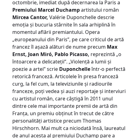
octombrie, imediat după decernarea la Paris a
Premiului Marcel Duchamp
artistului român
Mircea Cantor,
Valérie Duponchelle descrie
emoţia şi bucuria stârnite în sala arhiplină în
momentul aflării premiantului. Opera
„europeanului din Paris”, pe care criticul de artă
francez îl aşază alături de nume precum
Max
Ernst, Joan Miró, Pablo Picasso,
reprezintă „o
întoarcere a delicateţii”. „Violenţă a lumii şi
poezie a artei” scrie
Duponchelle
într-o perfectă
retorică franceză. Articolele în presa franceză
curg, la fel cum, la televiziunile şi radiourile
franceze, poţi vedea şi auzi reportaje şi interviuri
cu artistul român, care câştigă în 2011 unul
dintre cele mai importante premii de artă din
Franţa, un premiu obţinut în trecut de către
personalităţi artistice precum Thomas
Hirschhorn. Mai mult ca niciodată însă, laureatul
de anul acesta al premiului Duchamp pare a