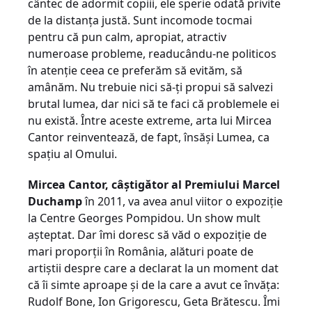
cântec de adormit copiii, ele sperie odată privite
de la distanţa justă. Sunt incomode tocmai
pentru că pun calm, apropiat, atractiv
numeroase probleme, readucându-ne politicos
în atenţie ceea ce preferăm să evităm, să
amânăm. Nu trebuie nici să-ţi propui să salvezi
brutal lumea, dar nici să te faci că problemele ei
nu există. Între aceste extreme, arta lui Mircea
Cantor reinventează, de fapt, însăşi Lumea, ca
spaţiu al Omului.
Mircea Cantor, câştigător al Premiului Marcel
Duchamp
în 2011, va avea anul viitor o expoziţie
la Centre Georges Pompidou. Un show mult
aşteptat. Dar îmi doresc să văd o expoziţie de
mari proporţii în România, alături poate de
artiştii despre care a declarat la un moment dat
că îi simte aproape şi de la care a avut ce învăţa:
Rudolf Bone, Ion Grigorescu, Geta Brătescu. Îmi