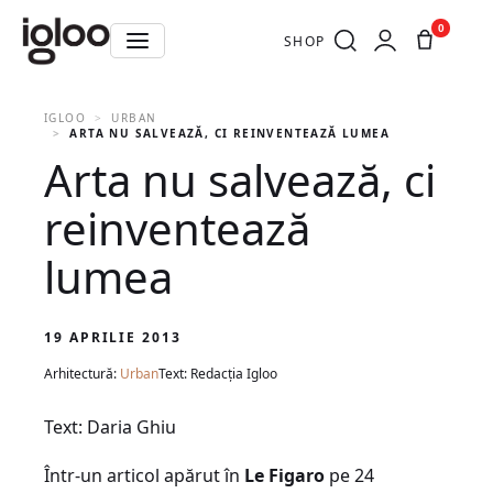
0
SHOP
IGLOO
URBAN
ARTA NU SALVEAZĂ, CI REINVENTEAZĂ LUMEA
Arta nu salvează, ci
reinventează
lumea
19 APRILIE 2013
Arhitectură:
Urban
Text: Redacția Igloo
Text: Daria Ghiu
Într-un articol apărut în
Le Figaro
pe 24