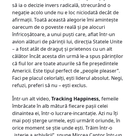
să ia o decizie invers radicală, strecurând o
negaţie acolo unde nu e loc niciodată decât de
afirmaţii. Toată această alegorie îmi aminteşte
oarecum de o poveste reală şi pe alocuri
înfricoşătoare, a unui puşti care, aflat într-un
avion alături de părinţii lui, direcţia Statele Unite
– a fost atât de draguţ şi prietenos cu un alt
călător încât acesta din urmă le-a spus părinţilor
că fiul lor are toate atuurile să fie preşedintele
Americii. Este tipul perfect de „people pleaser”.
Faci pe placul celorlalţi, eşti liderul absolut. Negi,
refuzi, preferi să nu – eşti exclus.
Într-un alt video,
Tracking Happiness,
femeile
îmbrăcate în alb mătură fiecare paşii celei
dinaintea ei, într-o lucrare-incantaţie. Azi nu îţi
mai poţi şterge urmele, eşti urmărit oriunde, în
orice moment se ştie unde eşti. Trăim într-o
„isterie a arhivării”, spune Mircea Cantor într-un