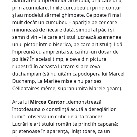
alăturarea amprentelor artistului; una câte una,
prin acumulare, liniile curcubeului prind contur
şi au modelul sârmei ghimpate. Ce poate fi mai
mult decât un curcubeu – apariţie pe cer care
minunează de fiecare dată, simbol al păcii şi
semn divin – la care artistul lucrează asemenea
unui pictor într-o biserică, pe care artistul ţi-l dă
împreună cu amprenta sa, ca într-un dosar de
poliţie? În acelaşi timp, e ceva din pictura
rupestră în această lucrare şi are ceva
duchampian (să nu uităm capodopera lui Marcel
Duchamp, La Mariée mise a nu par ses
Célibataires même, supranumită Marele geam).
Arta lui
Mircea Cantor
„demonstrează
întotdeauna o conştiinţă acută a dereglărilor
lumii”, observă un critic de artă francez.
Lucrările artistului român te prind în capcană:
prietenoase în aparenţă, liniştitoare, ca un