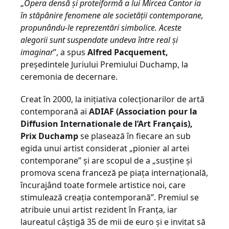
„
Opera densă şi proteiformă a lui Mircea Cantor ia
în stăpânire fenomene ale societăţii contemporane,
propunându-le reprezentări simbolice. Aceste
alegorii sunt suspendate undeva între real şi
imaginar
”, a spus
Alfred Pacquement,
preşedintele Juriului Premiului Duchamp, la
ceremonia de decernare.
Creat în 2000, la iniţiativa colecţionarilor de artă
contemporană ai
ADIAF (Association pour la
Diffusion Internationale de l’Art Français),
Prix Duchamp
se plasează în fiecare an sub
egida unui artist considerat „pionier al artei
contemporane” şi are scopul de a „susţine şi
promova scena franceză pe piaţa internaţională,
încurajând toate formele artistice noi, care
stimulează creaţia contemporană”. Premiul se
atribuie unui artist rezident în Franţa, iar
laureatul câştigă 35 de mii de euro şi e invitat să