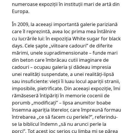
numeroase expoziţii în instituţii mari de artă din
Europa.
În 2009, la aceeaşi importantă galerie pariziană
care îl reprezintă, avea loc prima mea întâlnire
cu lucrările lui: în expoziţia White sugar for black
days. Cele şapte „viitoare cadouri” de diferite
mărimi, unele supradimensionate – funde mari
din beton care îmbrăcau cutii imaginare de
cadouri – ocupau galeria şi dădeau impresia
unei realităţi suspendate, a unei realităţi-lipsă
sau insuficiente: vieţii îi luau locul apariţii stranii,
imposibile, pietrificate. Din aceeaşi expoziţie, îmi
rămăseseră întipăriţi în memorie cocenii de
porumb „modificaţi” – lipsa anumitor boabe
însemna apariţia literelor, care împreună formau
întrebarea „ce să facem cu perlele?”, referindu-
se la biblicul îndemn „să nu arunci perle la
porci”. Tot acest joc serios cu limba mi se părea