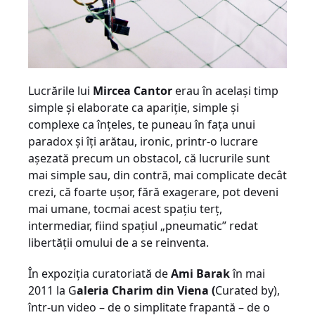
Lucrările lui
Mircea Cantor
erau în acelaşi timp
simple şi elaborate ca apariţie, simple şi
complexe ca înţeles, te puneau în faţa unui
paradox şi îţi arătau, ironic, printr-o lucrare
aşezată precum un obstacol, că lucrurile sunt
mai simple sau, din contră, mai complicate decât
crezi, că foarte uşor, fără exagerare, pot deveni
mai umane, tocmai acest spaţiu terţ,
intermediar, fiind spaţiul „pneumatic” redat
libertăţii omului de a se reinventa.
În expoziţia curatoriată de
Ami Barak
în mai
2011 la G
aleria Charim din Viena (
Curated by),
într-un video – de o simplitate frapantă – de o