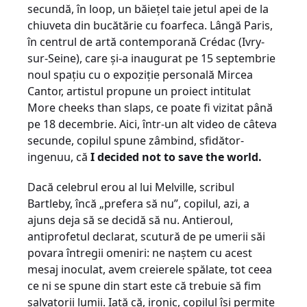
secundă, în loop, un băieţel taie jetul apei de la
chiuveta din bucătărie cu foarfeca. Lângă Paris,
în centrul de artă contemporană Crédac (Ivry-
sur-Seine), care şi-a inaugurat pe 15 septembrie
noul spaţiu cu o expoziţie personală Mircea
Cantor, artistul propune un proiect intitulat
More cheeks than slaps, ce poate fi vizitat până
pe 18 decembrie. Aici, într-un alt video de câteva
secunde, copilul spune zâmbind, sfidător-
ingenuu, că
I decided not to save the world.
Dacă celebrul erou al lui Melville, scribul
Bartleby, încă „prefera să nu”, copilul, azi, a
ajuns deja să se decidă să nu. Antieroul,
antiprofetul declarat, scutură de pe umerii săi
povara întregii omeniri: ne naştem cu acest
mesaj inoculat, avem creierele spălate, tot ceea
ce ni se spune din start este că trebuie să fim
salvatorii lumii. Iată că, ironic, copilul îşi permite