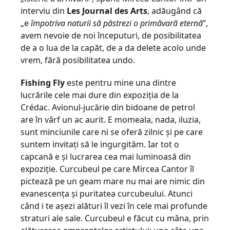
interviu din
Les Journal des Arts
, adăugând că
„e
împotriva naturii să păstrezi o primăvară eternă
”,
avem nevoie de noi începuturi, de posibilitatea
de a o lua de la capăt, de a da delete acolo unde
vrem, fără posibilitatea undo.
Fishing Fly
este pentru mine una dintre
lucrările cele mai dure din expoziţia de la
Crédac. Avionul-jucărie din bidoane de petrol
are în vârf un ac aurit. E momeala, nada, iluzia,
sunt minciunile care ni se oferă zilnic şi pe care
suntem invitaţi să le ingurgităm. Iar tot o
capcană e şi lucrarea cea mai luminoasă din
expoziţie. Curcubeul pe care Mircea Cantor îl
pictează pe un geam mare nu mai are nimic din
evanescenţa şi puritatea curcubeului. Atunci
când i te aşezi alături îl vezi în cele mai profunde
straturi ale sale. Curcubeul e făcut cu mâna, prin