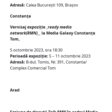
Adresă:
Calea București 109, Brașov
Constanța
Vernisaj expoziție
_ready media
network(RMN)__
la Media Galaxy Constanța
Tom,
5 octombrie 2023, ora 18:30
Perioadă expoziție:
5 – 11 octombrie 2023
Adresă:
B-dul. Tomis, Nr. 391, Constanta/
Complex Comercial Tom
Arad
Sesiune de discuții
Talk RMN
în cadrul Media