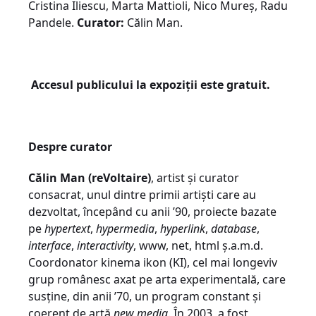
Cristina Iliescu, Marta Mattioli, Nico Mureș, Radu
Pandele.
Curator:
Călin Man.
Accesul publicului la expoziții este gratuit.
Despre curator
Călin Man (reVoltaire)
, artist și curator
consacrat, unul dintre primii artiști care au
dezvoltat, începând cu anii ’90, proiecte bazate
pe
hypertext
,
hypermedia
,
hyperlink
,
database
,
interface
,
interactivity
, www, net, html ș.a.m.d.
Coordonator kin​ema ikon (KI), cel mai longeviv
grup românesc axat pe arta experimentală, care
susține, din anii ’70, un program constant și
coerent de artă
new media
. În 2003, a fost