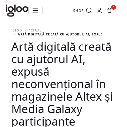
0
SHOP
IGLOO
ACTUAL
ARTĂ DIGITALĂ CREATĂ CU AJUTORUL AI, EXPUSĂ NECONVEN
Artă digitală creată
cu ajutorul AI,
expusă
neconvențional în
magazinele Altex și
Media Galaxy
participante