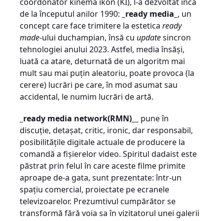
coordonator kinema ikon (KI), l-a dezvoltat încă
de la începutul anilor 1990:
_ready media_
, un
concept care face trimitere la estetica
ready
made
-ului duchampian, însă cu
update
sincron
tehnologiei anului 2023. Astfel, media însăși,
luată ca atare, deturnată de un algoritm mai
mult sau mai puțin aleatoriu, poate provoca (la
cerere) lucrări pe care, în mod asumat sau
accidental, le numim lucrări de artă.
_ready media network(RMN)__
pune în
discuție, detașat, critic, ironic, dar responsabil,
posibilitățile digitale actuale de producere la
comandă a fișierelor video. Spiritul dadaist este
păstrat prin felul în care aceste filme primite
aproape de-a gata, sunt prezentate: într-un
spațiu comercial, proiectate pe ecranele
televizoarelor. Prezumtivul cumpărător se
transformă fără voia sa în vizitatorul unei galerii