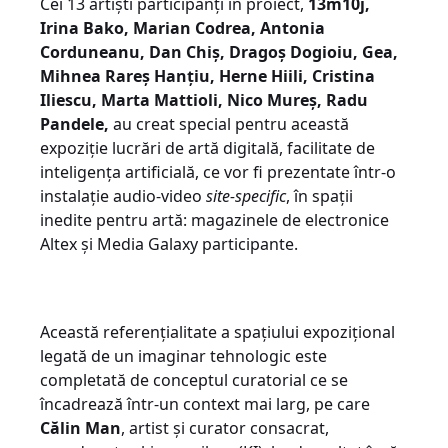
Cei 13 artiști participanți în proiect,
13m10j,
Irina Bako, Marian Codrea, Antonia
Corduneanu, Dan Chiș, Dragoș Dogioiu, Gea,
Mihnea Rareș Hanțiu, Herne Hiili, Cristina
Iliescu, Marta Mattioli, Nico Mureș, Radu
Pandele,
au creat special pentru această
expoziție lucrări de artă digitală, facilitate de
inteligența artificială, ce vor fi prezentate într-o
instalație audio-video
site-specific
, în spații
inedite pentru artă: magazinele de electronice
Altex și Media Galaxy participante.
Această referențialitate a spațiului expozițional
legată de un imaginar tehnologic este
completată de conceptul curatorial ce se
încadrează într-un context mai larg, pe care
Călin Man
, artist și curator consacrat,