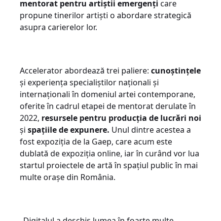
mentorat pentru artiștii emergenți
care
propune tinerilor artiști o abordare strategică
asupra carierelor lor.
Accelerator abordează trei paliere:
cunoștințele
și experiența specialiștilor naționali și
internaționali în domeniul artei contemporane,
oferite în cadrul etapei de mentorat derulate în
2022,
resursele pentru producția de lucrări noi
și
spațiile de expunere.
Unul dintre acestea a
fost expoziția de la Gaep, care acum este
dublată de expoziția online, iar în curând vor lua
startul proiectele de artă în spațiul public în mai
multe orașe din România.
„Digitalul a deschis lumea în foarte multe