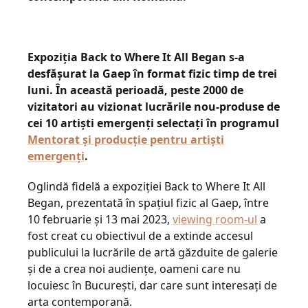
Expoziția Back to Where It All Began s-a
desfășurat la Gaep în format fizic timp de trei
luni. În această perioadă, peste 2000 de
vizitatori au vizionat lucrările nou-produse de
cei 10 artiști emergenți selectați în programul
Mentorat și producție pentru artiști
emergenți
.
Oglindă fidelă a expoziției Back to Where It All
Began, prezentată în spațiul fizic al Gaep, între
10 februarie și 13 mai 2023,
viewing room-ul
a
fost creat cu obiectivul de a extinde accesul
publicului la lucrările de artă găzduite de galerie
și de a crea noi audiențe, oameni care nu
locuiesc în București, dar care sunt interesați de
arta contemporană.