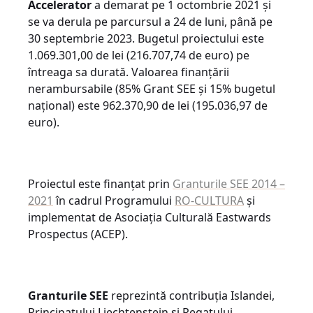
Accelerator
a demarat pe 1 octombrie 2021 și
se va derula pe parcursul a 24 de luni, până pe
30 septembrie 2023. Bugetul proiectului este
1.069.301,00 de lei (216.707,74 de euro) pe
întreaga sa durată. Valoarea finanțării
nerambursabile (85% Grant SEE și 15% bugetul
național) este 962.370,90 de lei (195.036,97 de
euro).
Proiectul este finanțat prin
Granturile SEE 2014 –
2021
în cadrul Programului
RO-CULTURA
și
implementat de Asociația Culturală Eastwards
Prospectus (ACEP).
Granturile SEE
reprezintă contribuția Islandei,
Principatului Liechtenstein și Regatului