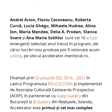
Andrei Arion, Flaviu Cacoveanu, Roberta
Curcă, Lucia Ghegu, Mihaela Hudrea, Alina
Ion, Maria Mandea, Delia A. Prodan, Stanca
Soare
și
Ana Maria Szöllösi
sunt cei 10
artiști
emergenți selectați anul trecut în program, ale
căror lucrări nou produse pot fi vizionate acum
online
, pe site-ul accelerator-mentorat.ro.
Finanțat prin
Granturile SEE 2014 – 2021
în
cadrul Programului
RO-CULTURA
și implementat
de Asociația Culturală Eastwards Prospectus
(ACEP), în parteneriat cu
Gaep Gallery
din
București și
i8 Gallery
din Reykjavik, Islanda,
Accelerator este
primul și cel mai complex