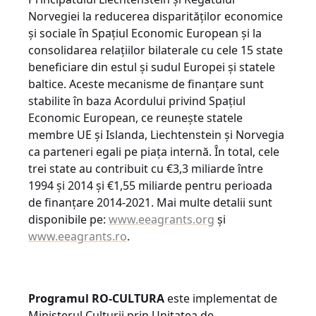
Norvegiei la reducerea disparităților economice
și sociale în Spațiul Economic European și la
consolidarea relațiilor bilaterale cu cele 15 state
beneficiare din estul și sudul Europei și statele
baltice. Aceste mecanisme de finanțare sunt
stabilite în baza Acordului privind Spațiul
Economic European, ce reunește statele
membre UE și Islanda, Liechtenstein și Norvegia
ca parteneri egali pe piața internă. În total, cele
trei state au contribuit cu €3,3 miliarde între
1994 și 2014 și €1,55 miliarde pentru perioada
de finanțare 2014-2021. Mai multe detalii sunt
disponibile pe:
www.eeagrants.org
și
www.eeagrants.ro
.
Programul RO-CULTURA
este implementat de
Ministerul Culturii prin Unitatea de