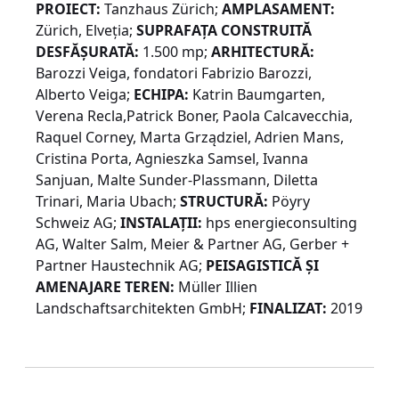
PROIECT:
Tanzhaus Zürich;
AMPLASAMENT:
Zürich, Elveția;
SUPRAFAŢA CONSTRUITĂ
DESFĂŞURATĂ:
1.500 mp;
ARHITECTURĂ:
Barozzi Veiga, fondatori Fabrizio Barozzi,
Alberto Veiga;
ECHIPA:
Katrin Baumgarten,
Verena Recla,Patrick Boner, Paola Calcavecchia,
Raquel Corney, Marta Grządziel, Adrien Mans,
Cristina Porta, Agnieszka Samsel, Ivanna
Sanjuan, Malte Sunder-Plassmann, Diletta
Trinari, Maria Ubach;
STRUCTURĂ:
Pöyry
Schweiz AG;
INSTALAŢII:
hps energieconsulting
AG, Walter Salm, Meier & Partner AG, Gerber +
Partner Haustechnik AG;
PEISAGISTICĂ ŞI
AMENAJARE TEREN:
Müller Illien
Landschaftsarchitekten GmbH;
FINALIZAT:
2019