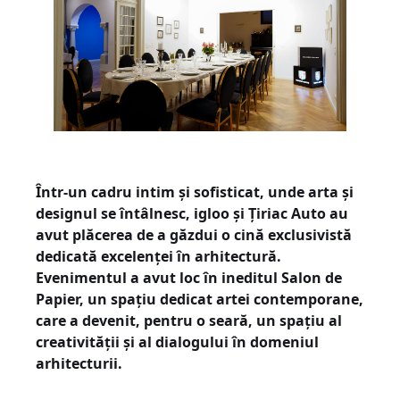
Într-un cadru intim și sofisticat, unde arta și
designul se întâlnesc, igloo și Țiriac Auto au
avut plăcerea de a găzdui o cină exclusivistă
dedicată excelenței în arhitectură.
Evenimentul a avut loc în ineditul Salon de
Papier, un spațiu dedicat artei contemporane,
care a devenit, pentru o seară, un spațiu al
creativității și al dialogului în domeniul
arhitecturii.