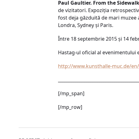
Paul Gaultier. From the Sidewal
de vizitatori. Expoziţia retrospecti
fost deja găzduită de mari muzee a
Londra, Sydney şi Paris.
Între 18 septembrie 2015 şi 14 feb
Hastag-ul oficial al evenimentului
http://www.kunsthalle-muc.de/en/e
_____________________________________
[/mp_span]
[/mp_row]