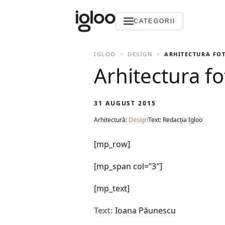
CATEGORII
IGLOO
DESIGN
ARHITECTURA FO
Arhitectura fo
31 AUGUST 2015
Arhitectură:
Design
Text: Redacția Igloo
[mp_row]
[mp_span col=”3″]
[mp_text]
Text:
Ioana Păunescu