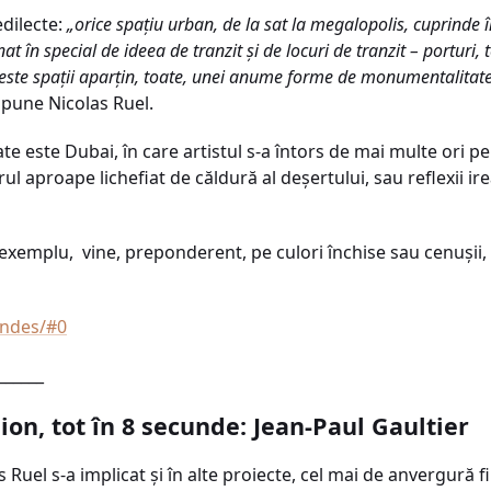
edilecte:
„orice spaţiu urban, de la sat la megalopolis, cuprinde î
t în special de ideea de tranzit şi de locuri de tranzit – porturi, t
ceste spaţii aparţin, toate, unei anume forme de monumentalitate:
pune Nicolas Ruel.
ate este Dubai, în care artistul s-a întors de mai multe ori
rul aproape lichefiat de căldură al deşertului, sau reflexii irea
exemplu, vine, preponderent, pe culori închise sau cenuşii,
ondes/#0
______
ion, tot în 8 secunde: Jean-Paul Gaultier
 Ruel s-a implicat şi în alte proiecte, cel mai de anvergură f