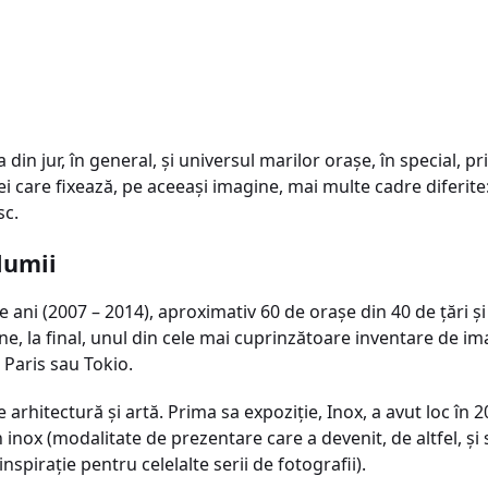
din jur, în general, şi universul marilor oraşe, în special, p
i care fixează, pe aceeaşi imagine, mai multe cadre diferite
sc.
lumii
ani (2007 – 2014), aproximativ 60 de oraşe din 40 de ţări şi 
ne, la final, unul din cele mai cuprinzătoare inventare de ima
 Paris sau Tokio.
arhitectură şi artă. Prima sa expoziţie, Inox, a avut loc în 
n inox (modalitate de prezentare care a devenit, de altfel, 
inspiraţie pentru celelalte serii de fotografii).