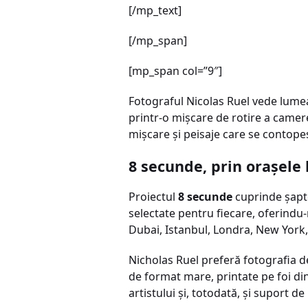
[/mp_text]
[/mp_span]
[mp_span col=”9″]
Fotograful Nicolas Ruel vede lumea 
printr-o mişcare de rotire a camere
mişcare şi peisaje care se contope
8 secunde, prin oraşele 
Proiectul
8 secunde
cuprinde şapte 
selectate pentru fiecare, oferindu-
Dubai, Istanbul, Londra, New York,
Nicholas Ruel preferă fotografia de 
de format mare, printate pe foi di
artistului şi, totodată, şi suport de 