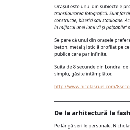
Oraşul este unul din subiectele pr
transfigurarea fotografică. Sunt fascina
construcţie, biserici sau stadioane. A
în mijlocul unei lumi vii şi palpabile”
s
Se pare că unul din oraşele prefer
beton, metal şi sticlă profilat pe ce
publice care par infinite.
Suita de 8 secunde din Londra, de 
simplu, găsite întâmplător.
http://www.nicolasruel.com/8sec
_____________________________________
De la arhitectură la fash
Pe lângă seriile personale, Nicholas