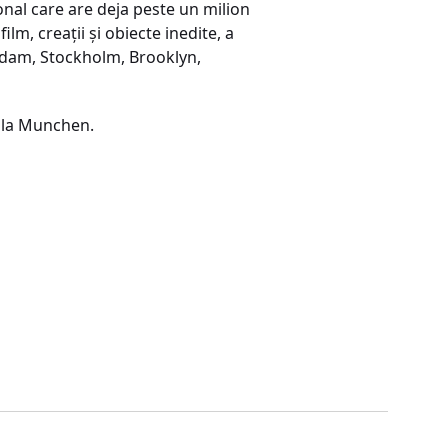
onal care are deja peste un milion
lm, creaţii şi obiecte inedite, a
erdam, Stockholm, Brooklyn,
ă la Munchen.