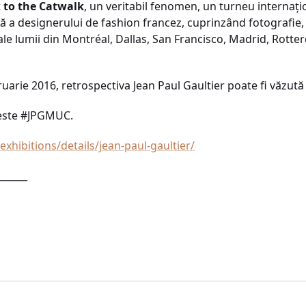
k to the Catwalk
, un veritabil fenomen, un turneu internaţi
vă a designerului de fashion francez, cuprinzând fotografie, fi
le lumii din Montréal, Dallas, San Francisco, Madrid, Rott
ruarie 2016, retrospectiva Jean Paul Gaultier poate fi văzut
 este #JPGMUC.
xhibitions/details/jean-paul-gaultier/
______