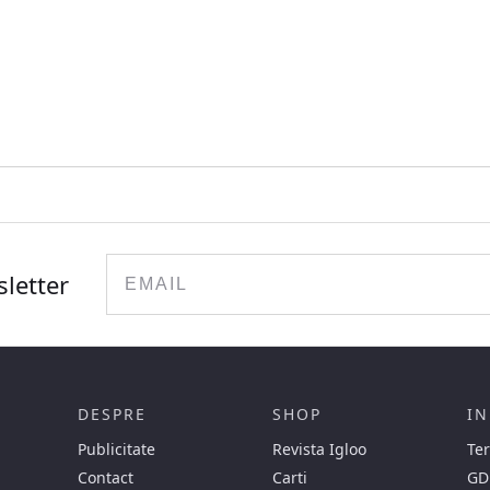
Email
sletter
DESPRE
SHOP
IN
Publicitate
Revista Igloo
Ter
Contact
Carti
GD