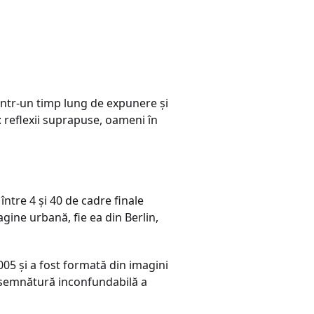
rintr-un timp lung de expunere şi
: reflexii suprapuse, oameni în
între 4 şi 40 de cadre finale
gine urbană, fie ea din Berlin,
2005 şi a fost formată din imagini
şi semnătură inconfundabilă a