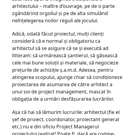
arhitectului – maître d’ouvrage, pe de o parte
zgândărind orgoliul și pe de alta simulând
neînțelegerea noilor reguli ale jocului.
Adică, odată făcut proiectul, mulți clienți
consideră că e normal și obligatoriu ca
arhitectul să se asigure că se și execută ad
litteram: să urmărească șantierul, să găsească
cele mai bune soluții și materiale, să negocieze
prețurile de achiziție ș.a.m.d. Adesea, pentru
atingerea scopului, ajunge chiar să condiționeze
proiectarea de asumarea de către arhitect a
unui soi de pro­ject management, mascat în
obligația de a urmări desfășurarea lucrărilor.
Așa că hai să lămurim lucrurile: arhitectul (fie el
șef de proiect, coordonator, proiectant general
etc.) nu e din oficiu Project Managerul
proiectului realizat! Poate fi, dacă are compe­