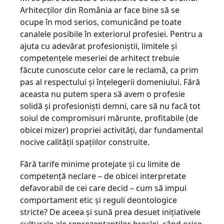
Arhitecților din România ar face bine să se
ocupe în mod serios, comunicând pe toate
canalele posibile în exteriorul profesiei. Pentru a
ajuta cu adevărat profesioniștii, limitele și
competențele meseriei de arhitect trebuie
făcute cunoscute celor care le reclamă, ca prim
pas al respectului și înțelegerii domeniului. Fără
aceasta nu putem spera să avem o profesie
solidă și profesioniști demni, care să nu facă tot
soiul de compromisuri mărunte, profitabile (de
obicei mizer) propriei acti­vități, dar fundamental
nocive calității spațiilor construite.
Fără tarife minime protejate și cu limite de
competență neclare – de obicei interpretate
defavorabil de cei care decid – cum să impui
comportament etic și reguli deontologice
stricte? De aceea și sună prea desuet inițiativele