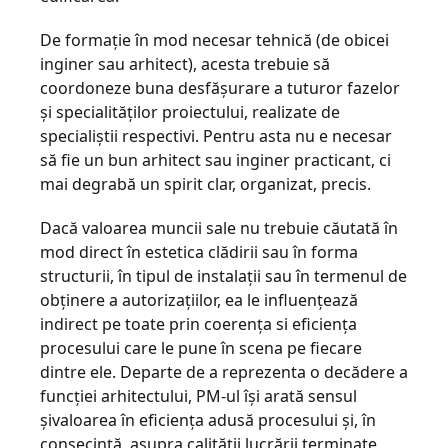
De formație în mod necesar tehnică (de obicei
inginer sau arhitect), acesta trebuie să
coordoneze buna desfășurare a tuturor fazelor
și specialităților proiectului, realizate de
specialiștii respectivi. Pentru asta nu e necesar
să fie un bun arhitect sau inginer practicant, ci
mai degrabă un spirit clar, organizat, precis.
Dacă valoarea muncii sale nu trebuie căutată în
mod direct în estetica clădirii sau în forma
structurii, în tipul de instalații sau în termenul de
obținere a autorizațiilor, ea le influențează
indirect pe toate prin coerența si eficiența
procesului care le pune în scena pe fiecare
dintre ele. Departe de a reprezenta o decădere a
funcției arhitectului, PM-ul își arată sensul
șivaloarea în eficiența adusă procesului și, în
consecință, asupra calității lucrării terminate,