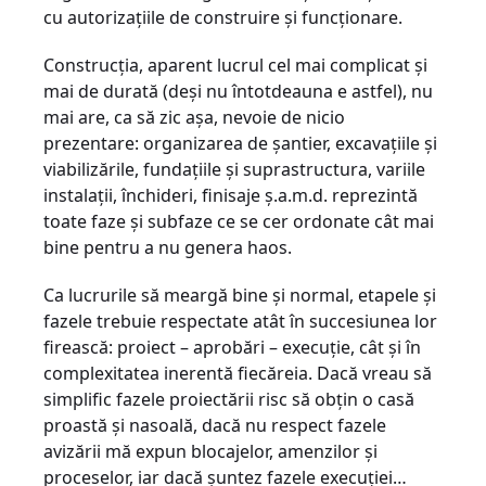
cu autorizațiile de construire și funcționare.
Construcția, aparent lucrul cel mai complicat și
mai de durată (deși nu întotdeauna e astfel), nu
mai are, ca să zic așa, nevoie de nicio
prezentare: organizarea de șantier, excavațiile și
viabilizările, fundațiile și suprastructura, variile
instalații, închideri, finisaje ș.a.m.d. reprezintă
toate faze și subfaze ce se cer ordonate cât mai
bine pentru a nu genera haos.
Ca lucrurile să meargă bine și normal, etapele și
fazele trebuie respectate atât în succesiunea lor
firească: proiect – aprobări – execuție, cât și în
complexitatea inerentă fiecăreia. Dacă vreau să
simplific fazele proiectării risc să obțin o casă
proastă și nasoală, dacă nu respect fazele
avizării mă expun blocajelor, amenzilor și
proceselor, iar dacă șuntez fazele execuției…