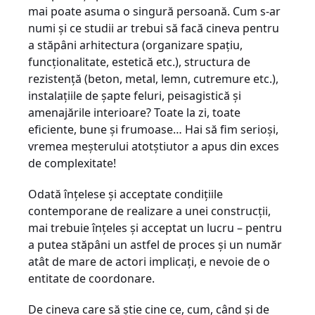
mai poate asuma o singură persoană. Cum s-ar
numi și ce studii ar trebui să facă cineva pentru
a stăpâni arhitectura (organizare spațiu,
funcționalitate, estetică etc.), structura de
rezistență (beton, metal, lemn, cutremure etc.),
instalațiile de șapte feluri, pei­sagistică și
amenajările interioare? Toate la zi, toate
eficiente, bune și frumoase… Hai să fim serioși,
vremea meșterului atotștiutor a apus din exces
de complexitate!
Odată înțelese și acceptate condițiile
contemporane de realizare a unei construcții,
mai trebuie înțeles și acceptat un lucru – pentru
a putea stăpâni un astfel de proces și un număr
atât de mare de actori implicați, e nevoie de o
entitate de coordonare.
De cineva care să știe cine ce, cum, când și de