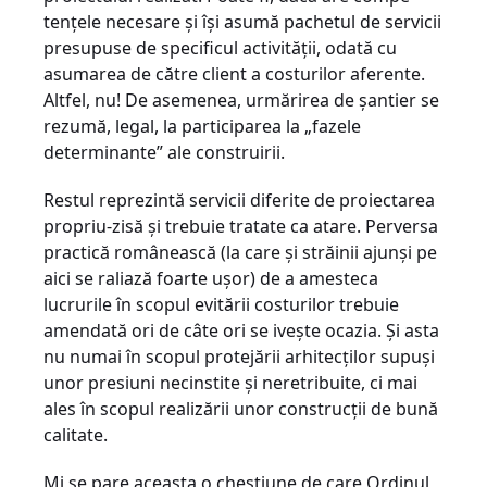
tențele necesare și își asumă pachetul de servicii
presupuse de specificul activității, odată cu
asumarea de către client a costurilor aferente.
Altfel, nu! De asemenea, urmărirea de șantier se
rezumă, legal, la participarea la „fazele
determinante” ale construirii.
Restul reprezintă servicii diferite de proiectarea
propriu-zisă și trebuie tratate ca atare. Perversa
practică românească (la care și străinii ajunși pe
aici se raliază foarte ușor) de a amesteca
lucrurile în scopul evitării costurilor trebuie
amendată ori de câte ori se ivește ocazia. Și asta
nu numai în scopul protejării arhitecților supuși
unor presiuni necinstite și neretribuite, ci mai
ales în scopul realizării unor construcții de bună
calitate.
Mi se pare aceasta o chestiune de care Ordinul