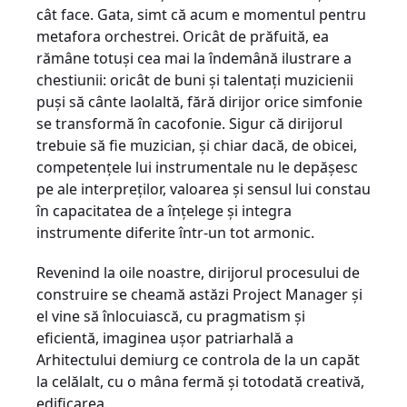
cât face. Gata, simt că acum e momentul pentru
metafora orchestrei. Oricât de prăfuită, ea
rămâne totuși cea mai la îndemână ilustrare a
chestiunii: oricât de buni și talentați muzicienii
puși să cânte laolaltă, fără dirijor orice simfonie
se transformă în cacofonie. Sigur că dirijorul
trebuie să fie muzician, și chiar dacă, de obicei,
competențele lui instrumentale nu le depășesc
pe ale interpreților, valoarea și sensul lui constau
în capacitatea de a înțelege și integra
instrumente diferite într-un tot armonic.
Revenind la oile noastre, dirijorul procesului de
construire se cheamă astăzi Project Manager și
el vine să înlocuiască, cu pragmatism și
eficientă, imaginea ușor patriarhală a
Arhitectului demiurg ce controla de la un capăt
la celălalt, cu o mâna fermă și totodată creativă,
edificarea.