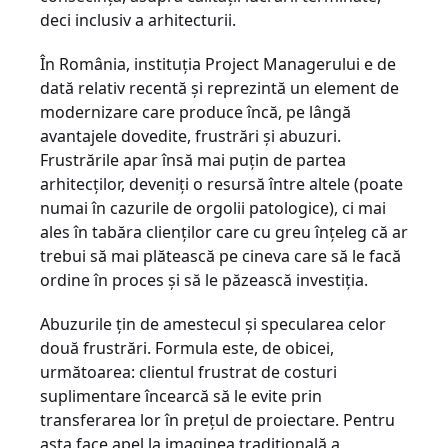
deci inclusiv a arhitecturii.
În România, instituția Project Managerului e de
dată relativ recentă și reprezintă un element de
modernizare care produce încă, pe lângă
avantajele dovedite, frustrări și abuzuri.
Frustrările apar însă mai puțin de partea
arhitecților, deveniți o resursă între altele (poate
numai în cazurile de orgolii patologice), ci mai
ales în tabăra clienților care cu greu înțeleg că ar
trebui să mai plătească pe cineva care să le facă
ordine în proces și să le păzească investiția.
Abuzurile țin de amestecul și specularea celor
două frustrări. Formula este, de obicei,
următoarea: clientul frustrat de costuri
suplimentare încearcă să le evite prin
transferarea lor în prețul de proiectare. Pentru
asta face apel la imaginea tradițională a