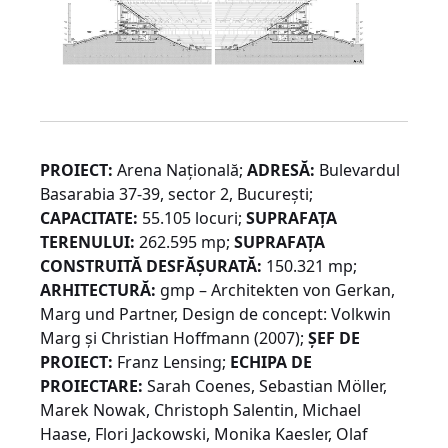
PROIECT:
Arena Națională;
ADRESĂ:
Bulevardul
Basarabia 37-39, sector 2, București;
CAPACITATE:
55.105 locuri;
SUPRAFAȚA
TERENULUI:
262.595 mp;
SUPRAFAȚA
CONSTRUITĂ DESFĂȘURATĂ:
150.321 mp;
ARHITECTURĂ:
gmp – Architekten von Gerkan,
Marg und Partner, Design de concept: Volkwin
Marg și Christian Hoffmann (2007);
ȘEF DE
PROIECT:
Franz Lensing;
ECHIPA DE
PROIECTARE:
Sarah Coenes, Sebastian Möller,
Marek Nowak, Christoph Salentin, Michael
Haase, Flori Jackowski, Monika Kaesler, Olaf