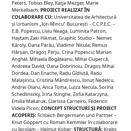
Peters, Tobias Bley, Katja Mezger, Marie
Merkelbach;
PROIECT REALIZAT ÎN
COLABORARE CU:
Universitatea de Arhitectură
și Urbanism „Ion Mincu” București – C.C.P.E.C. –
E.B. Popescu, Liviu Neaga, Luminiţa Patron,
Haytam Zaki Hikmat, Graphic Studio – Nemes
Károly, Oana Parău, Vladimir Nicula, Remus
Hârşan, Dragoş Perju, Crina Popescu; Marian
Anghel, Mihaela Bogăţeanu, Mihai Ciupercă,
Andreea David, Oana Dobrinoiu, Dragoş Mihai
Dordea, Dan Enache, Radu Gîdiuţă, Radu
Malaşincu, Cristina Mândrescu, Ionuț Nedelcu,
Andrei Olaru, Anca Toma, Luiza Necula, Sorina
Schedlinscky, Irina Stinghe, Zofia Katarzyna,
Emilia Makaruk, Clarissa Carneiro, Federico
Videla Picon;
CONCEPT STRUCTURI ȘI PROIECT
ACOPERIȘ:
Schlaich Bergermann und Partner –
Knut Göppert cu Roman Kemmler în colaborare
cu Iprolam – Helmut Köber;
STRUCTURĂ:
Krebs