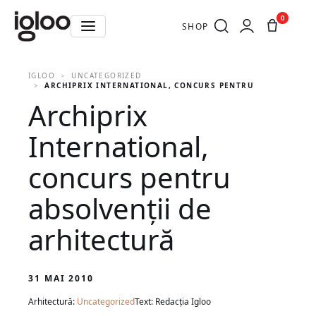
0
SHOP
IGLOO
UNCATEGORIZED
ARCHIPRIX INTERNATIONAL, CONCURS PENTRU ABSOLVENŢII
Archiprix
International,
concurs pentru
absolvenţii de
arhitectură
31 MAI 2010
Arhitectură:
Uncategorized
Text: Redacția Igloo