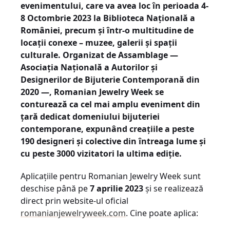
evenimentului, care va avea loc în perioada 4-
8 Octombrie 2023 la Biblioteca Națională a
României, precum și într-o multitudine de
locații conexe – muzee, galerii și spații
culturale. Organizat de Assamblage —
Asociația Națională a Autorilor și
Designerilor de Bijuterie Contemporană din
2020 —, Romanian Jewelry Week se
conturează ca cel mai amplu eveniment din
țară dedicat domeniului bijuteriei
contemporane, expunând creațiile a peste
190 designeri și colective din întreaga lume și
cu peste 3000 vizitatori la ultima ediție.
Aplicațiile pentru Romanian Jewelry Week sunt
deschise până pe
7 aprilie 2023
și se realizează
direct prin website-ul oficial
romanianjewelryweek.com
. Cine poate aplica: