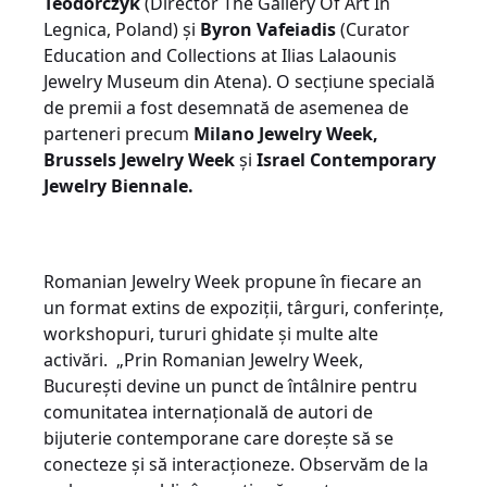
Teodorczyk
(Director The Gallery Of Art In
Legnica, Poland) și
Byron Vafeiadis
(Curator
Education and Collections at Ilias Lalaounis
Jewelry Museum din Atena). O secțiune specială
de premii a fost desemnată de asemenea de
parteneri precum
Milano Jewelry Week,
Brussels Jewelry Week
și
Israel Contemporary
Jewelry Biennale.
Romanian Jewelry Week propune în fiecare an
un format extins de expoziții, târguri, conferințe,
workshopuri, tururi ghidate și multe alte
activări. „Prin Romanian Jewelry Week,
București devine un punct de întâlnire pentru
comunitatea internațională de autori de
bijuterie contemporane care dorește să se
conecteze și să interacționeze. Observăm de la