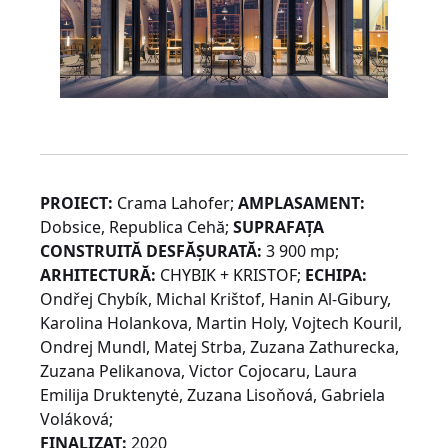
PROIECT:
Crama Lahofer;
AMPLASAMENT:
Dobsice, Republica Cehă;
SUPRAFAȚA
CONSTRUITĂ DESFĂȘURATĂ:
3 900 mp;
ARHITECTURĂ:
CHYBIK + KRISTOF;
ECHIPA:
Ondřej Chybík, Michal Krištof, Hanin Al-Gibury,
Karolina Holankova, Martin Holy, Vojtech Kouril,
Ondrej Mundl, Matej Strba, Zuzana Zathurecka,
Zuzana Pelikanova, Victor Cojocaru, Laura
Emilija Druktenytė, Zuzana Lisoňová, Gabriela
Voláková;
FINALIZAT:
2020