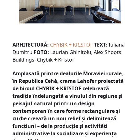
ARHITECTURĂ:
CHYBIK + KRISTOF
TEXT:
Iuliana
Dumitru
FOTO:
Laurian Ghinițoiu, Alex Shoots
Buildings, Chybik + Kristof
Amplasată printre dealurile Moraviei rurale,
în Republica Cehă, crama Lahofer proiectată
de biroul CHYBIK + KRISTOF celebrează
tradiția îndelungată a vinului din regiune și
peisajul natural printr-un design
contemporan în care forme rectangulare și
curbe creează un nou relief și delimitează
funcțiuni – de la producție și activități
administrative la socializare și experiența