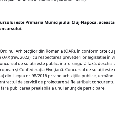
ursului este Primăria Municipiului Cluj-Napoca, aceast
oncursului.
Ordinul Arhitecților din Romania (OAR), în conformitate cu
ii OAR
(rev. 2022), cu respectarea prevederilor legislației în 
Concursul de soluții este public, într-o singură fază, deschis
opean și Confederația Elvețiană. Concursul de soluții este
a) din Legea nr. 98/2016 privind achizițiile publice, urmând c
contractul de servicii de proiectare să fie atribuit concurentu
ără publicarea prealabilă a unui anunț de participare.