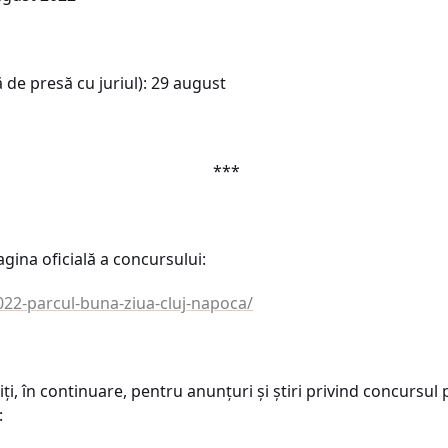
ă de presă cu juriul): 29 august
***
agina oficială a concursului:
022-parcul-buna-ziua-cluj-napoca/
i, în continuare, pentru anunțuri și știri privind concursul
: