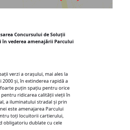
sarea Concursului de Soluții
i în vederea amenajării Parcului
ții verzi a orașului, mai ales la
i 2000 și, în extinderea rapidă a
t foarte puțin spațiu pentru orice
ntru ridicarea calității vieții în
, a iluminatului stradal și prin
onei este amenajarea Parcului
ru toți locuitorii cartierului,
od obligatoriu dublate cu cele