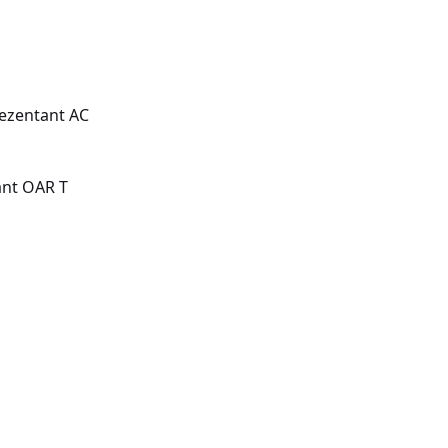
ezentant AC
ant OAR T