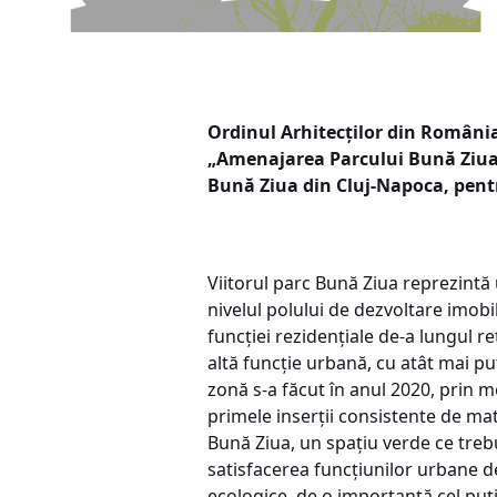
Ordinul Arhitecților din România
„Amenajarea Parcului Bună Ziu
Bună Ziua din Cluj-Napoca, pentr
Viitorul parc Bună Ziua reprezintă 
nivelul polului de dezvoltare imobi
funcției rezidențiale de-a lungul re
altă funcție urbană, cu atât mai puț
zonă s-a făcut în anul 2020, prin mo
primele inserții consistente de ma
Bună Ziua, un spațiu verde ce trebui
satisfacerea funcțiunilor urbane de
ecologice, de o importanță cel puț