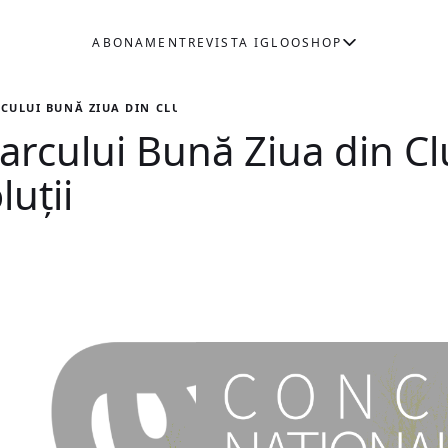
ABONAMENT
REVISTA IGLOO
SHOP
CULUI BUNĂ ZIUA DIN CLUJ-NAPOCA. CONCURS DE SOLUȚII
rcului Bună Ziua din Cl
uții