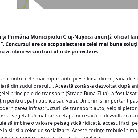
 și Primăria Municipiului Cluj-Napoca anunță oficial lan
a”.
Concursul are ca scop selectarea celei mai bune soluți
u atribuirea contractului de proiectare.
una dintre cele mai importante piese-lipsă din rețeaua de spa
liară din sudul orașului. Această zonă s-a dezvoltat după ani
țelei principale de transport (Strada Bună-Ziua), a fost lăsa
in pentru spații publice sau verzi. Un prim și important pas pe
dernizarea infrastructurii de transport auto, velo și pietonal
terial vegetal. Următoarea etapă necesară în dezvoltarea z
e să îmbine o valoare peisagistică ridicată, accesul facil pent
 loisir și a celor de socializare. Aceste cerințe trebuie în m
in egală: punerea în valoare a pârâului Becaș.