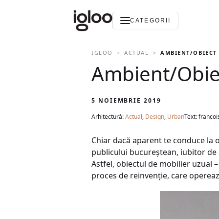
CATEGORII
IGLOO
ACTUAL
AMBIENT/OBIECT
Ambient/Obie
5 NOIEMBRIE 2019
Arhitectură:
Actual
,
Design
,
Urban
Text: francoi
Chiar dacă aparent te conduce la o
publicului bucureștean, iubitor de
Astfel, obiectul de mobilier uzual 
proces de reinvenție, care operează