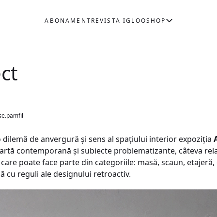
ABONAMENT
REVISTA IGLOO
SHOP
ct
se.pamfil
 dilemă de anvergură și sens al spațiului interior expoziția
 artă contemporană și subiecte problematizante, câteva rela
– care poate face parte din categoriile: masă, scaun, etajeră,
 cu reguli ale designului retroactiv.