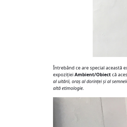
Întrebând ce are special această ex
expoziției
Ambient/Obiect
că aces
al uitării, oraș al dorinței și al semn
altă etimologie.