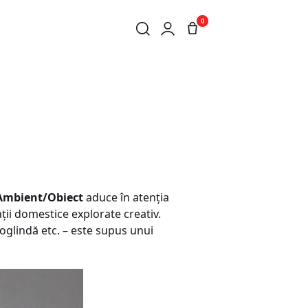
0
Ambient/Obiect
aduce în atenția
ții domestice explorate creativ.
 oglindă etc. – este supus unui