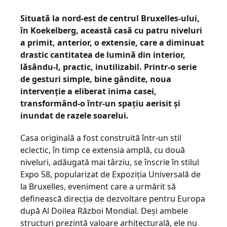
Situată la nord-est de centrul Bruxelles-ului,
în Koekelberg, această casă cu patru niveluri
a primit, anterior, o extensie, care a diminuat
drastic cantitatea de lumină din interior,
lăsându-l, practic, inutilizabil. Printr-o serie
de gesturi simple, bine gândite, noua
intervenție a eliberat inima casei,
transformând-o într-un spațiu aerisit și
inundat de razele soarelui.
Casa originală a fost construită într-un stil
eclectic, în timp ce extensia amplă, cu două
niveluri, adăugată mai târziu, se înscrie în stilul
Expo 58, popularizat de Expoziția Universală de
la Bruxelles, eveniment care a urmărit să
definească direcția de dezvoltare pentru Europa
după Al Doilea Război Mondial. Deși ambele
structuri prezintă valoare arhitecturală, ele nu