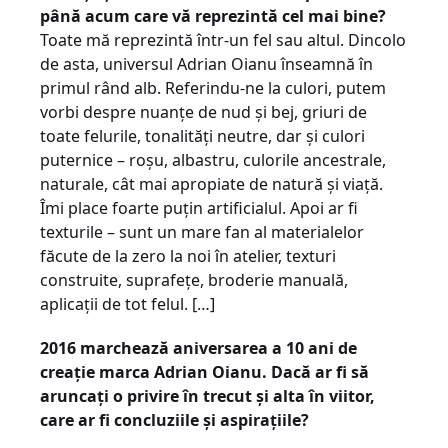
până acum care vă reprezintă cel mai bine?
Toate mă reprezintă într-un fel sau altul. Dincolo
de asta, universul Adrian Oianu înseamnă în
primul rând alb. Referindu-ne la culori, putem
vorbi despre nuanțe de nud și bej, griuri de
toate felurile, tonalități neutre, dar și culori
puternice – roșu, albastru, culorile ancestrale,
naturale, cât mai apropiate de natură și viață.
Îmi place foarte puțin artificialul. Apoi ar fi
texturile – sunt un mare fan al materialelor
făcute de la zero la noi în atelier, texturi
construite, suprafețe, broderie manuală,
aplicații de tot felul. […]
2016 marchează aniversarea a 10 ani de
creație marca Adrian Oianu. Dacă ar fi să
aruncați o privire în trecut și alta în viitor,
care ar fi concluziile și aspirațiile?