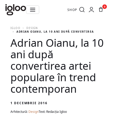
0
SHOP
IGLOO
DESIGN
ADRIAN OIANU, LA 10 ANI DUPĂ CONVERTIREA ARTEI POPU
Adrian Oianu, la 10
ani după
convertirea artei
populare în trend
contemporan
1 DECEMBRIE 2016
Arhitectură:
Design
Text: Redacția Igloo