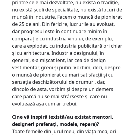
printre cele mai dezvol­tate, nu există o tradiție,
nu există școli de specialitate, nu există locuri de
muncă în industrie. Facem o muncă de pionierat
de 25 de ani. Din fericire, lucrurile au evo­luat,
dar progresul este în continuare minim în
compa­ra­ție cu industria vinului, de exemplu,
care a explodat, cu industria publicitară ori chiar
și cu arhitectura. Industria designului, în
general, s-a mișcat lent, iar cea de design
vestimentar, greoi și puțin. Vorbim, deci, despre
o muncă de pionierat cu mari satisfacții și cu
senzația deschizătorului de drumuri, dar,
dincolo de asta, vorbim și despre un demers
care parcă nu se mai sfrârșește și care nu
evoluează așa cum ar trebui.
Cine vă inspiră (există/au existat mentori,
designeri preferați, modele, repere)?
Toate femeile din jurul meu, din viața mea, ori