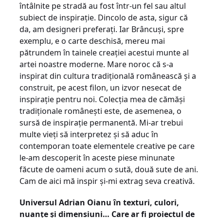
întâlnite pe stradă au fost într-un fel sau altul
subiect de inspirație. Dincolo de asta, sigur că
da, am designeri preferați. Iar Brâncuși, spre
exemplu, e o carte deschisă, mereu mai
pătrundem în tainele creației acestui munte al
artei noastre moderne. Mare noroc că s-a
inspirat din cultura tradițională românească și a
construit, pe acest filon, un izvor nesecat de
inspirație pentru noi. Colecția mea de cămăși
tradiționale românești este, de asemenea, o
sursă de inspirație permanentă. Mi-ar trebui
multe vieți să interpretez și să aduc în
contemporan toate elementele creative pe care
le-am descoperit în aceste piese minunate
făcute de oameni acum o sută, două sute de ani.
Cam de aici mă inspir și-mi extrag seva creativă.
Universul Adrian Oianu în texturi, culori,
nuanțe și dimensiuni… Care ar fi proiectul de