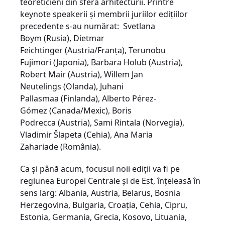
teoreticieni din sfera arhitecturii. Printre
keynote speakerii și membrii juriilor edițiilor
precedente s-au numărat: Svetlana
Boym (Rusia), Dietmar
Feichtinger (Austria/Franța), Terunobu
Fujimori (Japonia), Barbara Holub (Austria),
Robert Mair (Austria), Willem Jan
Neutelings (Olanda), Juhani
Pallasmaa (Finlanda), Alberto Pérez-
Gómez (Canada/Mexic), Boris
Podrecca (Austria), Sami Rintala (Norvegia),
Vladimir Šlapeta (Cehia), Ana Maria
Zahariade (România).
Ca și până acum, focusul noii ediții va fi pe
regiunea Europei Centrale și de Est, înțeleasă în
sens larg: Albania, Austria, Belarus, Bosnia
Herzegovina, Bulgaria, Croația, Cehia, Cipru,
Estonia, Germania, Grecia, Kosovo, Lituania,