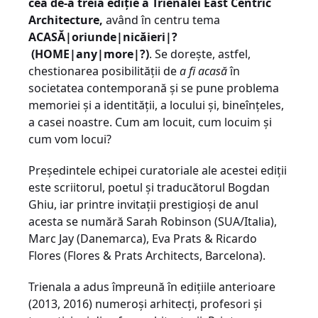
cea de-a treia ediție a Trienalei East Centric
Architecture,
având în centru tema
ACASĂ|oriunde|nicăieri|?
(HOME
|any|more|?)
. Se dorește, astfel,
chestionarea posibilității de
a fi acasă
în
societatea contemporană și se pune problema
memoriei și a identității, a locului și, bineînțeles,
a casei noastre. Cum am locuit, cum locuim și
cum vom locui?
Președintele echipei curatoriale ale acestei ediții
este scriitorul, poetul și traducătorul Bogdan
Ghiu, iar printre invitații prestigioși de anul
acesta se numără Sarah Robinson (SUA/Italia),
Marc Jay (Danemarca), Eva Prats & Ricardo
Flores (Flores & Prats Architects, Barcelona).
Trienala a adus împreună în edițiile anterioare
(2013, 2016) numeroși arhitecți, profesori și