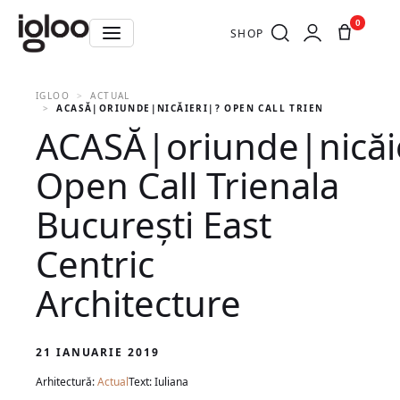
0
SHOP
IGLOO
ACTUAL
ACASĂ|ORIUNDE|NICĂIERI|? OPEN CALL TRIENALA BUCUREȘ
ACASĂ|oriunde|nicăi
Open Call Trienala
București East
Centric
Architecture
21 IANUARIE 2019
Arhitectură:
Actual
Text: Iuliana