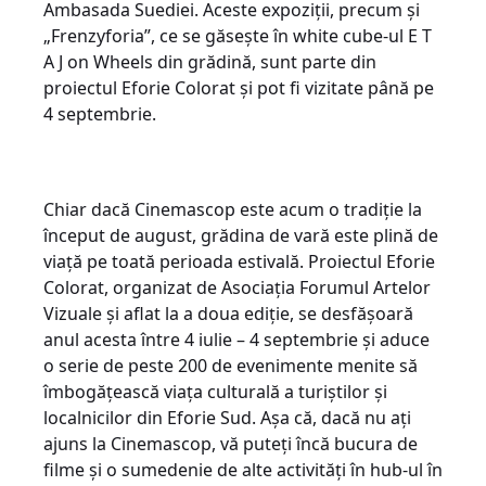
Ambasada Suediei. Aceste expoziții, precum și
„Frenzyforia”, ce se găsește în white cube-ul E T
A J on Wheels din grădină, sunt parte din
proiectul Eforie Colorat și pot fi vizitate până pe
4 septembrie.
Chiar dacă Cinemascop este acum o tradiție la
început de august, grădina de vară este plină de
viață pe toată perioada estivală. Proiectul Eforie
Colorat, organizat de Asociația Forumul Artelor
Vizuale și aflat la a doua ediție, se desfășoară
anul acesta între 4 iulie – 4 septembrie și aduce
o serie de peste 200 de evenimente menite să
îmbogățească viața culturală a turiștilor și
localnicilor din Eforie Sud. Așa că, dacă nu ați
ajuns la Cinemascop, vă puteți încă bucura de
filme și o sumedenie de alte activități în hub-ul în