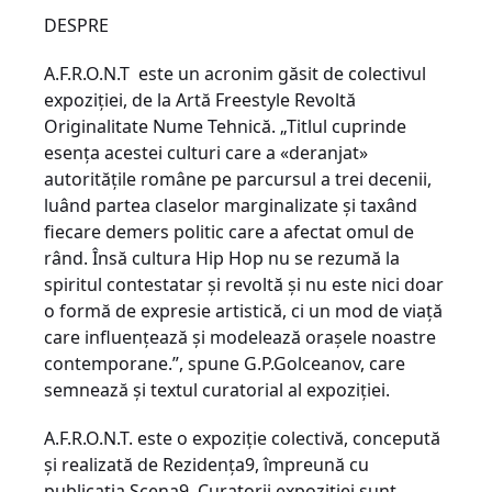
DESPRE
A.F.R.O.N.T este un acronim găsit de colectivul
expoziției, de la Artă Freestyle Revoltă
Originalitate Nume Tehnică. „Titlul cuprinde
esenţa acestei culturi care a «deranjat»
autoritățile române pe parcursul a trei decenii,
luând partea claselor marginalizate și taxând
fiecare demers politic care a afectat omul de
rând. Însă cultura Hip Hop nu se rezumă la
spiritul contestatar și revoltă și nu este nici doar
o formă de expresie artistică, ci un mod de viață
care influențează și modelează orașele noastre
contemporane.”, spune G.P.Golceanov, care
semnează și textul curatorial al expoziției.
A.F.R.O.N.T. este o expoziție colectivă, concepută
și realizată de Rezidența9, împreună cu
publicația Scena9. Curatorii expoziției sunt