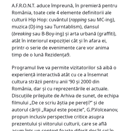
A.F.R.O.N.T. aduce împreună, în premieră pentru
România, toate cele 4 elemente definitorii ale
culturii Hip Hop: cuvântul (
rapping
sau MC-ing),
muzica (DJ-ing sau Turntablism), dansul
(
breaking
sau B-Boy-ing) și arta urbană (graffiti),
atât în interiorul expoziției cât și în afara ei,
printr-o serie de evenimente care vor anima
timp de o lună Rezidența9.
Programul live va permite vizitatorilor să aibă o
experiență interactivă atât cu ce a însemnat
cultura străzii pentru anii ‘90 și 2000 din
România, dar și cu reprezentările ei actuale.
Discuțiile prilejuite de Arhiva de sunet, de echipa
filmului „De ce scriu ăștia pe pereți?” și de
autorul cărții „Rapul este poezie”, G.P.Volceanov,
propun inclusiv perspective critice asupra
prezentului și viitorului culturii, care se află
acum într-un context foarte diferit decât cel în