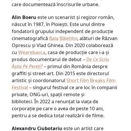
care documentează înscrisurile urbane.
Alin Boeru
este un scenarist şi regizor român,
născut în 1987, în Ploieşti. Este unul dintre
fondatorii grupului independent de producţie
cinematografică
Baia Băieților
, alături de Răzvan
Oprescu și Vlad Ghinea. Din 2020 colaborează
cu
Wearebasca
, casa de producție care i-a și
produs documentarul de debut –
De Ce Scriu
Ăștia Pe Pereți?
– primul din România despre
graffiti și street-art. Din 2015 este directorul
artistic și coordonatorul
Short Film Breaks Film
Festival
– singurul festival ce are loc în companii
private, ONG-uri, spații remote și
biblioteci. În 2022 a renunțat la viața de
corporație pe care o avea de peste 10 ani,
pentru a se dedica total realizării de filme.
Alexandru Ciubotariu
este un artist care