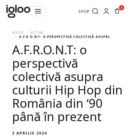
0
SHOP
IGLOO
ACTUAL
A.F.R.O.N.T: O PERSPECTIVĂ COLECTIVĂ ASUPRA CULTURII H
A.F.R.O.N.T: o
perspectivă
colectivă asupra
culturii Hip Hop din
România din ‘90
până în prezent
3 APRILIE 2024