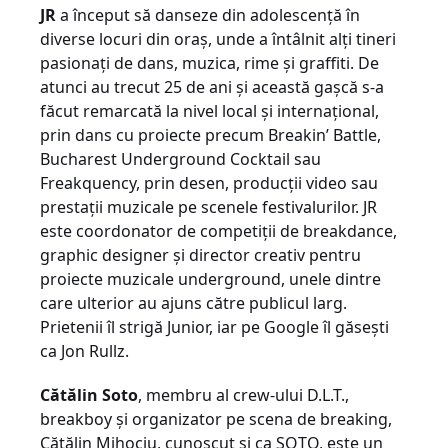
JR
a început să danseze din adolescență în
diverse locuri din oraș, unde a întâlnit alți tineri
pasionați de dans, muzica, rime și graffiti. De
atunci au trecut 25 de ani și această gașcă s-a
făcut remarcată la nivel local și internațional,
prin dans cu proiecte precum Breakin’ Battle,
Bucharest Underground Cocktail sau
Freakquency, prin desen, producții video sau
prestații muzicale pe scenele festivalurilor. JR
este coordonator de competiții de breakdance,
graphic designer și director creativ pentru
proiecte muzicale underground, unele dintre
care ulterior au ajuns către publicul larg.
Prietenii îl strigă Junior, iar pe Google îl găsești
ca Jon Rullz.
Cătălin Soto
, membru al crew-ului D.L.T.,
breakboy și organizator pe scena de breaking,
Cătălin Mihociu, cunoscut și ca SOTO, este un