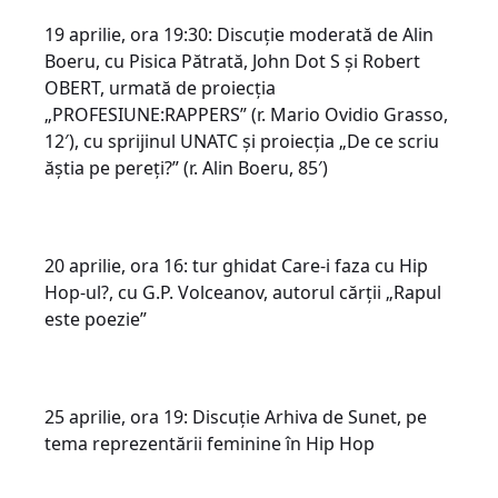
19 aprilie, ora 19:30: Discuție moderată de Alin
Boeru, cu Pisica Pătrată, John Dot S și Robert
OBERT, urmată de proiecția
„PROFESIUNE:RAPPERS” (r. Mario Ovidio Grasso,
12′), cu sprijinul UNATC și proiecția „De ce scriu
ăștia pe pereți?” (r. Alin Boeru, 85′)
20 aprilie, ora 16: tur ghidat Care-i faza cu Hip
Hop-ul?, cu G.P. Volceanov, autorul cărții „Rapul
e​ste poezie”
25 aprilie, ora 19: Discuție Arhiva de Sunet, pe
tema reprezentării feminine în ​H​ip Hop