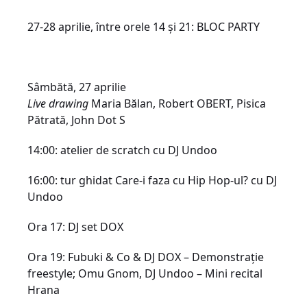
27-28 aprilie, între orele 14 și 21: BLOC PARTY
Sâmbătă, 27 aprilie
Live drawing
Maria Bălan, Robert OBERT, Pisica
Pătrată, John Dot S
14:00: atelier de scratch cu DJ Undoo
16:00: tur ghidat Care-i faza cu Hip Hop-ul? cu DJ
Undoo
Ora 17: DJ set D​OX
Ora 19: Fubuki & Co & DJ DOX – Demonstrație
freestyle​; Omu Gnom, DJ Undoo – Mini recital
Hrana