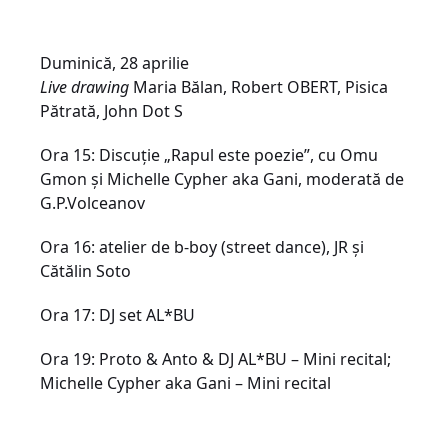
Duminică, 28 aprilie
Live drawing
Maria Bălan, Robert OBERT, Pisica
Pătrată, John Dot S
Ora 15: Discuție „Rapul e​ste poezie”, cu Omu
Gmon și Michelle Cypher aka Gani, moderată de
G.P.Volceanov
Ora 16: atelier de b-boy (street dance), JR și
Cătălin Soto
Ora 17: DJ set AL*BU
Ora 19: Proto & Anto & DJ AL*BU – Mini recital​;
Michelle Cypher aka Gani – Mini recital