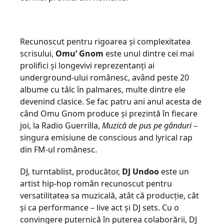
Recunoscut pentru rigoarea și complexitatea
scrisului,
Omu’ Gnom
este unul dintre cei mai
prolifici și longevivi reprezentanți ai
underground-ului românesc, având peste 20
albume cu tâlc în palmares, multe dintre ele
devenind clasice. Se fac patru ani anul acesta de
când Omu Gnom produce și prezintă în fiecare
joi, la Radio Guerrilla,
Muzică de pus pe gânduri
–
singura emisiune de conscious and lyrical rap
din FM-ul românesc.
DJ, turntablist, producător,
DJ Undoo
este un
artist hip-hop român recunoscut pentru
versatilitatea sa muzicală, atât că producție, cât
și ca performance – live act și DJ sets. Cu o
convingere puternică în puterea colaborării, DJ