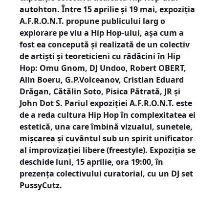
autohton. Între 15 aprilie și 19 mai, expoziția
A.F.R.O.N.T. propune publicului larg o
explorare pe viu a Hip Hop-ului, așa cum a
fost ea concepută și realizată de un colectiv
de artiști și teoreticieni cu rădăcini în Hip
Hop: Omu Gnom, DJ Undoo, Robert OBERT,
Alin Boeru, G.P.Volceanov, Cristian Eduard
Drăgan, Cătălin Soto, Pisica Pătrată, JR și
John Dot S. Pariul expoziției A.F.R.O.N.T. este
de a reda cultura Hip Hop în complexitatea ei
estetică, una care îmbină vizualul, sunetele,
mișcarea și cuvântul sub un spirit unificator
al improvizației libere (freestyle). Expoziția se
deschide luni, 15 aprilie, ora 19:00, în
prezența colectivului curatorial, cu un DJ set
PussyCutz.