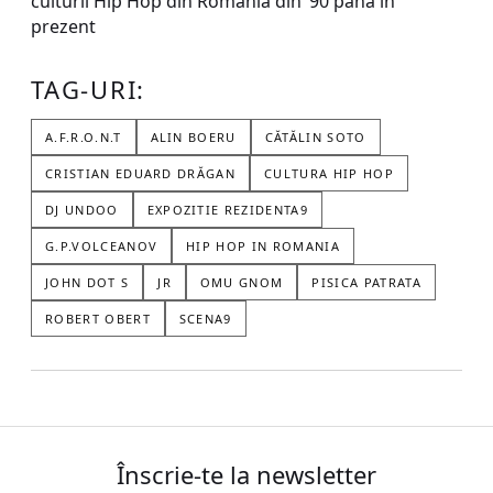
culturii Hip Hop din România din ‘90 până în
prezent
TAG-URI:
A.F.R.O.N.T
ALIN BOERU
CĂTĂLIN SOTO
CRISTIAN EDUARD DRĂGAN
CULTURA HIP HOP
DJ UNDOO
EXPOZITIE REZIDENTA9
G.P.VOLCEANOV
HIP HOP IN ROMANIA
JOHN DOT S
JR
OMU GNOM
PISICA PATRATA
ROBERT OBERT
SCENA9
Înscrie-te la newsletter