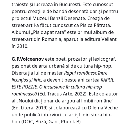
trăiește și lucrează în București. Este cunoscut
pentru creațiile de bandă desenată dar și pentru
proiectul Muzeul Benzii Desenate. Creația de
street-art l-a făcut cunoscut ca Pisica Pătrată.
Albumul „Pisic apat rata” este primul album de
street-art din Romania, apărut la editura Vellant
în 2010.
G.P.Volceanov
este poet, prozator și lexicograf,
pasionat de arta urbană și de cultura hip-hop.
Disertația lui de master
Rapul românesc între
licențios și liric
, a devenit peste ani cartea
RAPUL
ESTE POEZIE. O incursiune în cultura hip-hop
românească
(Ed. Tracus Arte, 2022). Este co-autor
al „Noului dicționar de argou al limbii române”
(Ed. Litera, 2019) și colaborează cu Dilema Veche
unde publică interviuri cu artiști din sfera hip-
hop (DOC, Btiză, Gani, Phunk B).