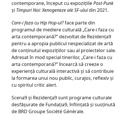
contemporane, început cu expozițiile
Post-Punk
și
Timpuri Noi: Xenogeneze ale SF-ului
din 2021.
Care-i faza cu Hip Hop-ul?
face parte din
programul de mediere culturală „Care-i faza cu
arta contemporană?” dezvoltat de Rezidența9
pentru a apropia publicul nespecializat de artă
de conținutul expozițiilor sau al proiectelor sale.
Adresat în mod special tinerilor, „Care-i faza cu
arta contemporană?” încearcă să creeze o
experiență culturală interactivă și să contribuie
la formarea unui nou public, curajos, reflexiv și
cu spiritul critic alert.
Scena9 și Rezidența9 sunt programe culturale
desfășurate de Fundația9, înființată și susținută
de BRD Groupe Société Générale.