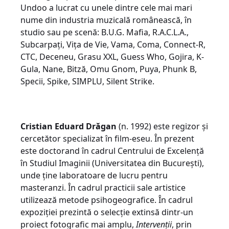
Undoo a lucrat cu unele dintre cele mai mari
nume din industria muzicală românească, în
studio sau pe scenă: B.U.G. Mafia, R.A.C.L.A.,
Subcarpați, Vița de Vie, Vama, Coma, Connect-R,
CTC, Deceneu, Grasu XXL, Guess Who, Gojira, K-
Gula, Nane, Bitză, Omu Gnom, Puya, Phunk B,
Specii, Spike, SIMPLU, Silent Strike.
Cristian Eduard Drăgan
(n. 1992) este regizor și
cercetător specializat în film-eseu. În prezent
este doctorand în cadrul Centrului de Excelență
în Studiul Imaginii (Universitatea din București),
unde ține laboratoare de lucru pentru
masteranzi. În cadrul practicii sale artistice
utilizează metode psihogeografice. În cadrul
expoziției prezintă o selecție extinsă dintr-un
proiect fotografic mai amplu,
Intervenții
, prin