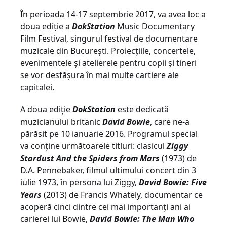
În perioada 14-17 septembrie 2017, va avea loc a
doua ediție a
DokStation
Music Documentary
Film Festival, singurul festival de documentare
muzicale din București. Proiecțiile, concertele,
evenimentele și atelierele pentru copii și tineri
se vor desfășura în mai multe cartiere ale
capitalei.
A doua ediție
DokStation
este dedicată
muzicianului britanic
David Bowie
, care ne-a
părăsit pe 10 ianuarie 2016. Programul special
va conține următoarele titluri: clasicul
Ziggy
Stardust And the Spiders from Mars
(1973) de
D.A. Pennebaker, filmul ultimului concert din 3
iulie 1973, în persona lui Ziggy,
David Bowie: Five
Years
(2013) de Francis Whately, documentar ce
acoperă cinci dintre cei mai importanți ani ai
carierei lui Bowie,
David Bowie: The Man Who