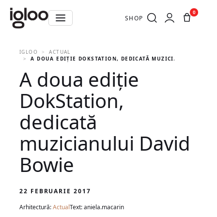
0
SHOP
IGLOO
ACTUAL
A DOUA EDIȚIE DOKSTATION, DEDICATĂ MUZICIANULUI DAVI
A doua ediție
DokStation,
dedicată
muzicianului David
Bowie
22 FEBRUARIE 2017
Arhitectură:
Actual
Text: aniela.macarin