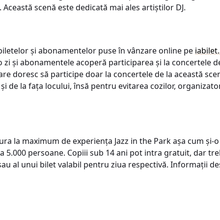
c. Această scenă este dedicată mai ales artiștilor DJ.
a biletelor și abonamentelor puse în vânzare online pe
iabilet
e o zi și abonamentele acoperă participarea și la concertele 
 care doresc să participe doar la concertele de la această sce
 și de la fața locului, însă pentru evitarea cozilor, organiz
ura la maximum de experiența Jazz in the Park așa cum și-o 
a 5.000 persoane. Copiii sub 14 ani pot intra gratuit, dar treb
 al unui bilet valabil pentru ziua respectivă. Informații d