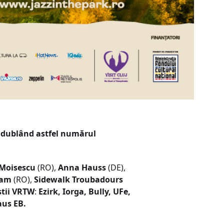
i, dublând astfel numărul
 Moisescu
(RO),
Anna Haus
s
(DE),
Jam
(RO),
Sidewalk Troubadours
știi VRTW
:
Ezirk
,
Iorga
,
Bully
,
U
Fe,
aus EB
.