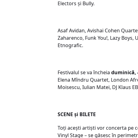
Electors și Bully.
Asaf Avidan, Avishai Cohen Quartet
Zaharenco, Funk You!, Lazy Boys, UF
Etnografic.
Festivalul se va încheia
duminică, 
Elena Mîndru Quartet, London Afrob
Moisescu, Iulian Matei, DJ Klaus EB 
SCENE și BILETE
Toți acești artiști vor concerta pe 
Vinyl Stage – se găsesc în perimetru