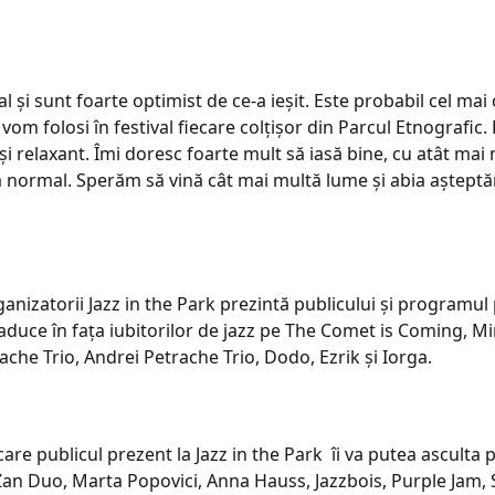
al și sunt foarte optimist de ce-a ieșit. Este probabil cel ma
m folosi în festival fiecare colțișor din Parcul Etnografic. 
și relaxant. Îmi doresc foarte mult să iasă bine, cu atât mai
 normal. Sperăm să vină cât mai multă lume și abia așteptă
anizatorii Jazz in the Park prezintă publicului și programul pe
 aduce în fața iubitorilor de jazz pe The Comet is Coming, M
che Trio, Andrei Petrache Trio, Dodo, Ezrik și Iorga.
care publicul prezent la Jazz in the Park îi va putea asculta 
n Duo, Marta Popovici, Anna Hauss, Jazzbois, Purple Jam, 