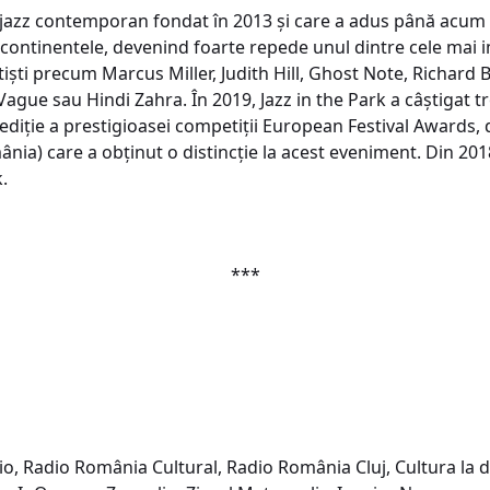
de jazz contemporan fondat în 2013 și care a adus până acum 
e continentele, devenind foarte repede unul dintre cele mai
tiști precum Marcus Miller, Judith Hill, Ghost Note, Richard 
ague sau Hindi Zahra. În 2019, Jazz in the Park a câștigat tr
a ediție a prestigioasei competiții European Festival Awards, 
ânia) care a obținut o distincție la acest eveniment. Din 2018
k.
***
dio, Radio România Cultural, Radio România Cluj, Cultura l