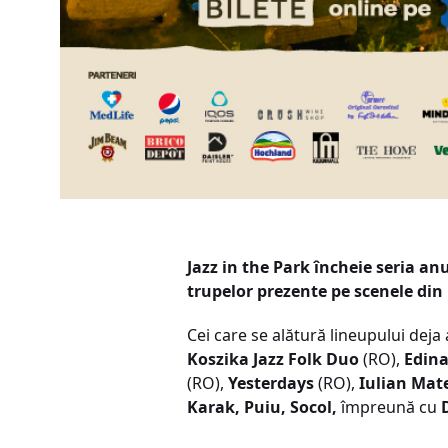
Jazz in the Park încheie seria an
trupelor prezente pe scenele din 
Cei care se alătură lineupului dej
Koszika Jazz Folk Duo
(RO),
Edina
(RO),
Yesterdays
(RO),
Iulian Mat
Karak
,
Puiu
,
Socol
,
împreună cu