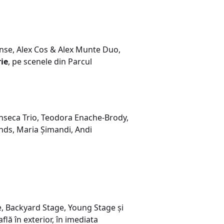
ense, Alex Cos & Alex Munte Duo,
ie
, pe scenele din Parcul
onseca Trio, Teodora Enache-Brody,
ends, Maria Șimandi, Andi
age, Backyard Stage, Young Stage și
flă în exterior, în imediata