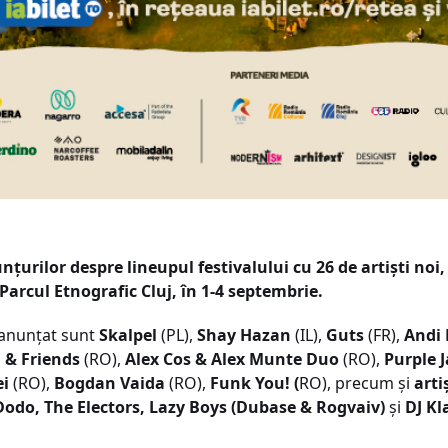
unțurilor despre lineupul festivalului cu 26 de artiști no
Parcul Etnografic Cluj, în 1-4 septembrie.
a anunțat sunt
Skalpel
(PL),
Sha
y
Hazan
(IL),
Guts
(FR),
Andi
 & Friends
(RO),
Alex Cos & Alex Munte Duo
(RO),
Purple 
ei
(RO),
Bogdan Vaida
(RO),
Funk You! (
RO), precum și
arti
Dodo
,
The Electors
,
Lazy Boys (Dubase & Rogvaiv
)
și
DJ Kl