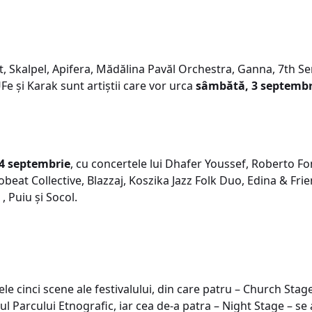
, Skalpel, Apifera, Mădălina Pavăl Orchestra, Ganna, 7th S
e și Karak sunt artiștii care vor urca
sâmbătă, 3 septembr
4 septembrie
, cu concertele lui Dhafer Youssef, Roberto F
eat Collective, Blazzaj, Koszika Jazz Folk Duo, Edina & Fri
, Puiu și Socol.
cele cinci scene ale festivalului, din care patru – Church St
l Parcului Etnografic, iar cea de-a patra – Night Stage – se a