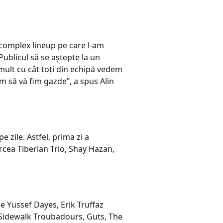
i complex lineup pe care l-am
Publicul să se aștepte la un
 mult cu cât toți din echipă vedem
m să vă fim gazde”, a spus Alin
 zile. Astfel, prima zi a
ircea Tiberian Trio, Shay Hazan,
pe Yussef Dayes, Erik Truffaz
Sidewalk Troubadours, Guts, The