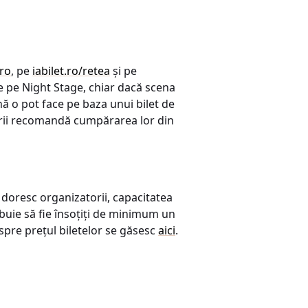
.ro
, pe
iabilet.ro/retea
și pe
de pe Night Stage, chiar dacă scena
nă o pot face pe baza unui bilet de
atorii recomandă cumpărarea lor din
doresc organizatorii, capacitatea
uie să fie însoțiți de minimum un
espre prețul biletelor se găsesc
aici
.