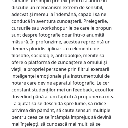
rămâne un simplu pretext pentru a aduce în
discuţie un mencanism extrem de sensibil,
adecvat şi mereu la îndemână, capabil să ne
conducă în aventura cunoaşterii. Prelegerile,
cursurile sau workshopurile pe care le propun
sunt despre fotografie doar într-o anumită
măsură. În profunzime, acestea reprezintă un
demers pluridisciplinar – cu elemente de
filosofie, sociologie, antropolgie, menite să
ofere o platformă de cunoaştere a omului şi
vieţii, a propriei persoane prin filtrul exersării
inteligenţei emoţionale şi a instrumentului de
notare care devine aparatul fotografic. Le cer
constant studenţilor mei un feedback, ecoul lor
dovedind până acum faptul că propunerea mea
i-a ajutat să se deschidă spre lume, să ridice
privirea din pământ, să caute sensuri multiple
pentru ceea ce se întâmplă împrejur, să devină
mai înţelepţi, să cunoască mai mult, să se