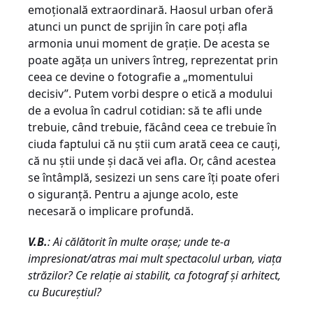
emoţională extraordinară. Haosul urban oferă
atunci un punct de sprijin în care poţi afla
armonia unui moment de graţie. De acesta se
poate agăţa un univers întreg, reprezentat prin
ceea ce devine o fotografie a „momentului
decisiv”. Putem vorbi despre o etică a modului
de a evolua în cadrul cotidian: să te afli unde
trebuie, când trebuie, făcând ceea ce trebuie în
ciuda faptului că nu ştii cum arată ceea ce cauţi,
că nu ştii unde şi dacă vei afla. Or, când acestea
se întâmplă, sesizezi un sens care îţi poate oferi
o siguranţă. Pentru a ajunge acolo, este
necesară o implicare profundă.
V.B.
: Ai călătorit în multe oraşe; unde te-a
impresionat/atras mai mult spectacolul urban, viaţa
străzilor? Ce relaţie ai stabilit, ca fotograf şi arhitect,
cu Bucureştiul?