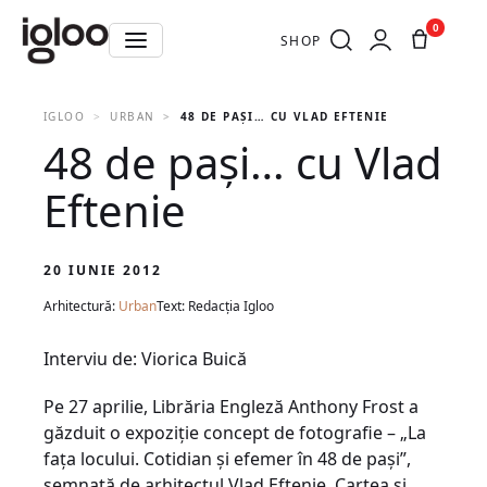
0
SHOP
IGLOO
URBAN
48 DE PAŞI… CU VLAD EFTENIE
48 de paşi… cu Vlad
Eftenie
20 IUNIE 2012
Arhitectură:
Urban
Text: Redacția Igloo
Interviu de: Viorica Buică
Pe 27 aprilie, Librăria Engleză Anthony Frost a
găzduit o expoziţie concept de fotografie – „La
faţa locului. Cotidian şi efemer în 48 de paşi”,
semnată de arhitectul Vlad Eftenie. Cartea şi