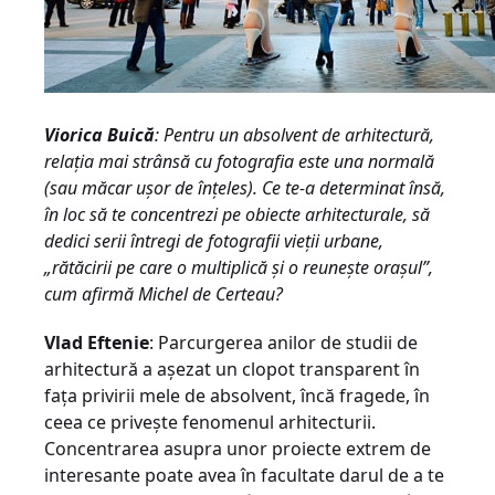
Viorica Buică
: Pentru un absolvent de arhitectură,
relaţia mai strânsă cu fotografia este una normală
(sau măcar uşor de înţeles). Ce te-a determinat însă,
în loc să te concentrezi pe obiecte arhitecturale, să
dedici serii întregi de fotografii vieţii urbane,
„rătăcirii pe care o multiplică şi o reuneşte oraşul”,
cum afirmă Michel de Certeau?
Vlad Eftenie
: Parcurgerea anilor de studii de
arhitectură a aşezat un clopot transparent în
faţa privirii mele de absolvent, încă fragede, în
ceea ce priveşte fenomenul arhitecturii.
Concentrarea asupra unor proiecte extrem de
interesante poate avea în facultate darul de a te