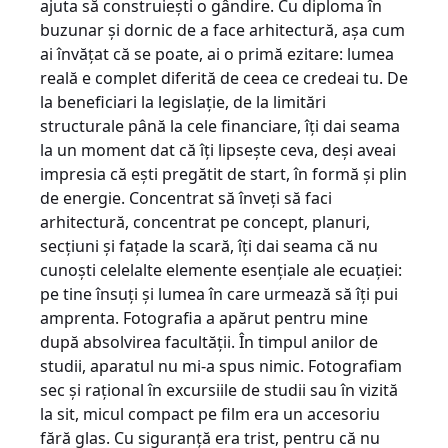
ajuta să construieşti o gândire. Cu diploma în
buzunar şi dornic de a face arhitectură, aşa cum
ai învăţat că se poate, ai o primă ezitare: lumea
reală e complet diferită de ceea ce credeai tu. De
la beneficiari la legislaţie, de la limitări
structurale până la cele financiare, îţi dai seama
la un moment dat că îţi lipseşte ceva, deşi aveai
impresia că eşti pregătit de start, în formă şi plin
de energie. Concentrat să înveţi să faci
arhitectură, concentrat pe concept, planuri,
secţiuni şi faţade la scară, îţi dai seama că nu
cunoşti celelalte elemente esenţiale ale ecuaţiei:
pe tine însuţi şi lumea în care urmează să îţi pui
amprenta. Fotografia a apărut pentru mine
după absolvirea facultăţii. În timpul anilor de
studii, aparatul nu mi-a spus nimic. Fotografiam
sec şi raţional în excursiile de studii sau în vizită
la sit, micul compact pe film era un accesoriu
fără glas. Cu siguranţă era trist, pentru că nu