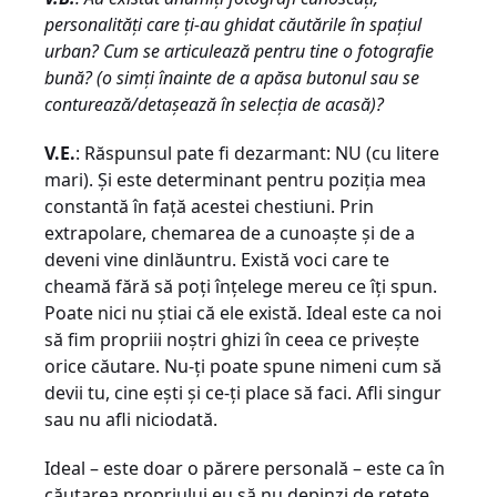
personalităţi care ţi-au ghidat căutările în spaţiul
urban? Cum se articulează pentru tine o fotografie
bună? (o simţi înainte de a apăsa butonul sau se
conturează/detaşează în selecţia de acasă)?
V.E.
: Răspunsul pate fi dezarmant: NU (cu litere
mari). Şi este determinant pentru poziţia mea
constantă în faţă acestei chestiuni. Prin
extrapolare, chemarea de a cunoaşte şi de a
deveni vine dinlăuntru. Există voci care te
cheamă fără să poţi înţelege mereu ce îţi spun.
Poate nici nu ştiai că ele există. Ideal este ca noi
să fim propriii noştri ghizi în ceea ce priveşte
orice căutare. Nu-ţi poate spune nimeni cum să
devii tu, cine eşti şi ce-ţi place să faci. Afli singur
sau nu afli niciodată.
Ideal – este doar o părere personală – este ca în
căutarea propriului eu să nu depinzi de reţete