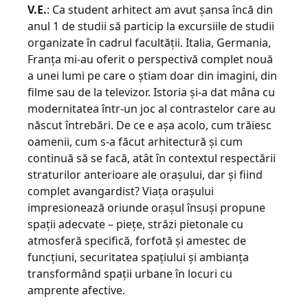
V.E.
: Ca student arhitect am avut şansa încă din
anul 1 de studii să particip la excursiile de studii
organizate în cadrul facultăţii. Italia, Germania,
Franţa mi-au oferit o perspectivă complet nouă
a unei lumi pe care o ştiam doar din imagini, din
filme sau de la televizor. Istoria şi-a dat mâna cu
modernitatea într-un joc al contrastelor care au
născut întrebări. De ce e aşa acolo, cum trăiesc
oamenii, cum s-a făcut arhitectură şi cum
continuă să se facă, atât în contextul respectării
straturilor anterioare ale oraşului, dar şi fiind
complet avangardist? Viaţa oraşului
impresionează oriunde oraşul însuşi propune
spaţii adecvate – pieţe, străzi pietonale cu
atmosferă specifică, forfotă şi amestec de
funcţiuni, securitatea spaţiului şi ambianţa
transformând spaţii urbane în locuri cu
amprente afective.