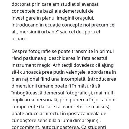
doctorat prin care am studiat şi avansat
conceptele de bază ale demersului de
investigare în planul imaginii oraşului,
introducând în ecuaţie concepte noi precum cel
al „imersiunii urbane” sau cel de „portret
urban”.
Despre fotografie se poate transmite în primul
rând pasiunea şi deschiderea în faţa acestui
instrument magic. Arhitecţii dovedesc că ajung
să-i cunoască prea puţin valenţele, abordarea în
plan raţional fiind una incompletă. Introducerea
dimensiunii umane poate fi în măsură să
îmbogăţească demersul fotografic şi, mai mult,
implicarea personală, prin punerea în joc a unor
competenţe (la care făceam referire mai sus),
poate aduce arhitectul în ipostaza ideală de
cunoaştere sensibilă a lumii dimprejur şi,
concomitent, autocunoaşterea. Ca studenţi