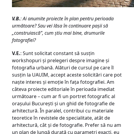
V.B.
: Ai anumite proiecte în plan pentru perioada
următoare? Sau vei lăsa în continuare paşii să
„construiască”, cum ştiu mai bine, drumurile
fotografiei?
V.E.
: Sunt solicitat constant să susţin
workshopuri şi prelegeri despre imagine şi
fotografia urbană. Alături de cursul pe care îl
susţin la UAUIM, accept aceste solicitări care pot
naşte interes şi emoţie în faţa fotografiei. Am
câteva proiecte editoriale în perioada imediat
următoare – cum ar fi un portret fotografic al
oraşului Bucureşti şi un ghid de fotografie de
arhitectură. În paralel, contribui cu materiale
teoretice în revistele de specialitate, atât de
arhitectură, cât şi de fotografie. Prefer să nu am
un plan de lungă durată cu parametri exacţi, eu