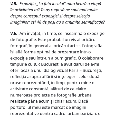
V.B.
: Expoziţia „La faţa locului” marchează o etapă
în activitatea ta? Te-aş ruga să ne spui mai multe
despre conceptul expoziţiei şi despre selecţia
imaginilor; cei 48 de paşi au o anumită semnificaţie?
V.E.
: Am învăţat, în timp, ce înseamnă o expoziţie
de fotografie. Este probabil un vis al oricărui
fotograf, în general al oricărui artist. Fotografia
îşi află forma optimă de prezentare într-o
expoziţie sau într-un album grafic. O colaborare
timpurie cu ICR Bucureşti a avut darul de a-mi
oferi ocazia unui dialog vizual Paris – Bucureşti,
reflecţia asupra aflării şi înţelegerii celor două
oraşe reprezentând, în timp, pentru mine o
activitate constantă, alături de celelalte
numeroase proiecte de fotografie urbană
realizate până acum şi chiar acum. Dacă
portofoliul meu este marcat de imagini
reprezentative pentru cadrul urban parizian, o