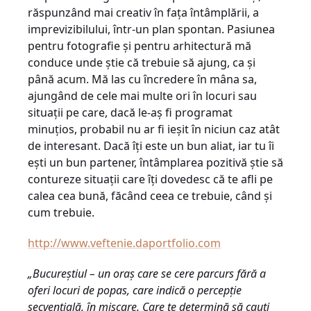
răspunzând mai creativ în faţa întâmplării, a
imprevizibilului, într-un plan spontan. Pasiunea
pentru fotografie şi pentru arhitectură mă
conduce unde ştie că trebuie să ajung, ca şi
până acum. Mă las cu încredere în mâna sa,
ajungând de cele mai multe ori în locuri sau
situaţii pe care, dacă le-aş fi programat
minuţios, probabil nu ar fi ieşit în niciun caz atât
de interesant. Dacă îţi este un bun aliat, iar tu îi
eşti un bun partener, întâmplarea pozitivă ştie să
contureze situaţii care îţi dovedesc că te afli pe
calea cea bună, făcând ceea ce trebuie, când şi
cum trebuie.
http://www.veftenie.daportfolio.com
„Bucureştiul – un oraş care se cere parcurs fără a
oferi locuri de popas, care indică o percepţie
secvenţială, în mişcare. Care te determină să cauţi