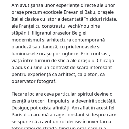
Am avut şansa unor experienţe directe ale unor
oraşe precum exoticele Erevan şi Baku, oraşele
Italiei clasice cu istoria decantată în ziduri ridate,
ale Franţei cu constrastul vechi/nou bine
stăpânit, filigranul oraşelor Belgiei,
modernismul şi arhitectura contemporană
olandeză sau daneză, cu prietenoasele şi
luminoasele oraşe portugheze. Prin contrast,
viaţa între turnuri de sticlă ale oraşului Chicago
a adus cu sine un contrast de scară interesant
pentru experienţă ca arhitect, ca pieton, ca
observator fotograf.
Fiecare loc are ceva particular, spiritul devine o
esenţă a trecerii timpului şi a devenirii societăţii.
Desigur, pot exista afinităţi. Am aflat în acest fel
Parisul – care mă atrage constant şi despre care
se spune că a avut un rol decisiv în inventarea
fotografiei de stradă, fiind un oraş care şi-a