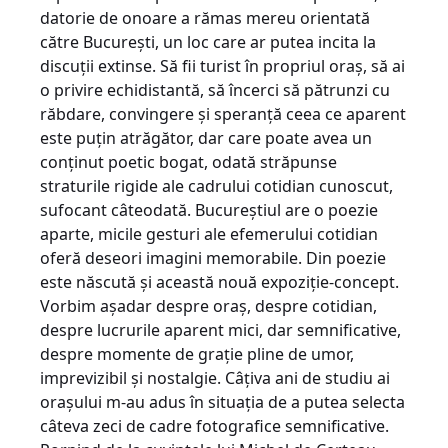
datorie de onoare a rămas mereu orientată
către Bucureşti, un loc care ar putea incita la
discuţii extinse. Să fii turist în propriul oraş, să ai
o privire echidistantă, să încerci să pătrunzi cu
răbdare, convingere şi speranţă ceea ce aparent
este puţin atrăgător, dar care poate avea un
conţinut poetic bogat, odată străpunse
straturile rigide ale cadrului cotidian cunoscut,
sufocant câteodată. Bucureştiul are o poezie
aparte, micile gesturi ale efemerului cotidian
oferă deseori imagini memorabile. Din poezie
este născută şi această nouă expoziţie-concept.
Vorbim aşadar despre oraş, despre cotidian,
despre lucrurile aparent mici, dar semnificative,
despre momente de graţie pline de umor,
imprevizibil şi nostalgie. Câţiva ani de studiu ai
oraşului m-au adus în situaţia de a putea selecta
câteva zeci de cadre fotografice semnificative.