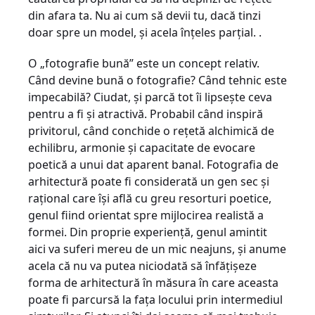
din afara ta. Nu ai cum să devii tu, dacă tinzi
doar spre un model, şi acela înţeles parţial. .
O „fotografie bună” este un concept relativ.
Când devine bună o fotografie? Când tehnic este
impecabilă? Ciudat, şi parcă tot îi lipseşte ceva
pentru a fi şi atractivă. Probabil când inspiră
privitorul, când conchide o reţetă alchimică de
echilibru, armonie şi capacitate de evocare
poetică a unui dat aparent banal. Fotografia de
arhitectură poate fi considerată un gen sec şi
raţional care îşi află cu greu resorturi poetice,
genul fiind orientat spre mijlocirea realistă a
formei. Din proprie experienţă, genul amintit
aici va suferi mereu de un mic neajuns, şi anume
acela că nu va putea niciodată să înfăţişeze
forma de arhitectură în măsura în care aceasta
poate fi parcursă la faţa locului prin intermediul