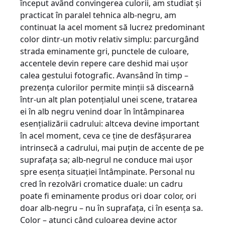
început având convingerea culorii, am studiat şi
practicat în paralel tehnica alb-negru, am
continuat la acel moment să lucrez predominant
color dintr-un motiv relativ simplu: parcurgând
strada eminamente gri, punctele de culoare,
accentele devin repere care deshid mai uşor
calea gestului fotografic. Avansând în timp –
prezenţa culorilor permite minţii să discearnă
într-un alt plan potenţialul unei scene, tratarea
ei în alb negru venind doar în întâmpinarea
esenţializării cadrului: altceva devine important
în acel moment, ceva ce ţine de desfăşurarea
intrinsecă a cadrului, mai puţin de accente de pe
suprafaţa sa; alb-negrul ne conduce mai uşor
spre esenţa situaţiei întâmpinate. Personal nu
cred în rezolvări cromatice duale: un cadru
poate fi eminamente produs ori doar color, ori
doar alb-negru – nu în suprafaţa, ci în esenţa sa.
Color – atunci când culoarea devine actor