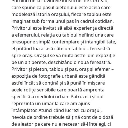
Pornind de la cuvintele lui Michel de Certeau,
care spune că pasul pietonului este acela care
modelează istoria oraşului, fiecare tablou este
imaginat sub forma unui pas în cadrul cotidian.
Privitorul este invitat să aibă experienţa directă
a efemerului, relaţia cu tabloul nefiind una care
presupune simplă contemplare şi intangibilitate,
el putând lua acasă câte un tablou – fereastră
spre oraş. Oraşul se va muta astfel din expoziţie
pe un alt perete, deschizând o nouă fereastră.
Privitor şi pieton, tablou şi pas, oraş şi efemer –
expoziţia de fotografie urbană este gândită
astfel încât să conţină şi să pună în mişcare
acele rotiţe sensibile care poartă amprenta
specifică a mediului urban. Patruzeci şi opt
reprezintă un umăr la care am ajuns
întâmplător. Atunci când lucrezi cu oraşul,
nevoia de ordine trebuie să ţină cont de o doză
de aleator pe care nu e necesar să-l înţelegi, ci