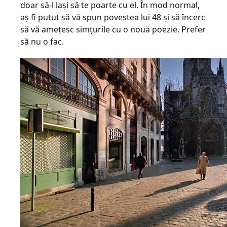
doar să-l laşi să te poarte cu el. În mod normal,
aş fi putut să vă spun povestea lui 48 şi să încerc
să vă ameţesc simţurile cu o nouă poezie. Prefer
să nu o fac.