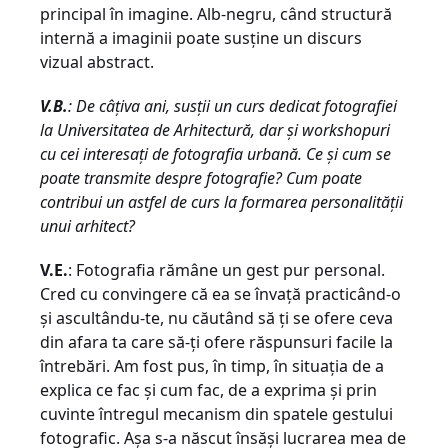
principal în imagine. Alb-negru, când structură
internă a imaginii poate susţine un discurs
vizual abstract.
V.B.
: De câţiva ani, susţii un curs dedicat fotografiei
la Universitatea de Arhitectură, dar şi workshopuri
cu cei interesaţi de fotografia urbană. Ce şi cum se
poate transmite despre fotografie? Cum poate
contribui un astfel de curs la formarea personalităţii
unui arhitect?
V.E.
: Fotografia rămâne un gest pur personal.
Cred cu convingere că ea se învaţă practicând-o
şi ascultându-te, nu căutând să ţi se ofere ceva
din afara ta care să-ţi ofere răspunsuri facile la
întrebări. Am fost pus, în timp, în situaţia de a
explica ce fac şi cum fac, de a exprima şi prin
cuvinte întregul mecanism din spatele gestului
fotografic. Aşa s-a născut însăşi lucrarea mea de