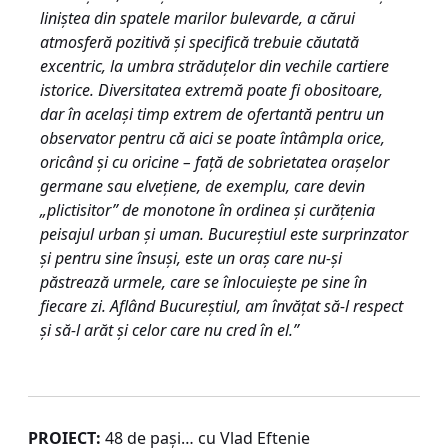
liniştea din spatele marilor bulevarde, a cărui
atmosferă pozitivă şi specifică trebuie căutată
excentric, la umbra străduţelor din vechile cartiere
istorice. Diversitatea extremă poate fi obositoare,
dar în acelaşi timp extrem de ofertantă pentru un
observator pentru că aici se poate întâmpla orice,
oricând şi cu oricine – faţă de sobrietatea oraşelor
germane sau elveţiene, de exemplu, care devin
„plictisitor” de monotone în ordinea şi curăţenia
peisajul urban şi uman. Bucureştiul este surprinzator
şi pentru sine însuşi, este un oraş care nu-şi
păstrează urmele, care se înlocuieşte pe sine în
fiecare zi. Aflând Bucureştiul, am învăţat să-l respect
şi să-l arăt şi celor care nu cred în el.”
PROIECT:
48 de paşi… cu Vlad Eftenie