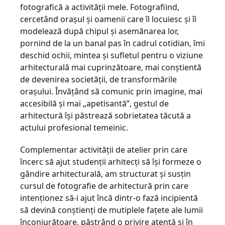
fotografică a activităţii mele. Fotografiind,
cercetând oraşul şi oamenii care îl locuiesc şi îl
modelează după chipul şi asemănarea lor,
pornind de la un banal pas în cadrul cotidian, îmi
deschid ochii, mintea şi sufletul pentru o viziune
arhitecturală mai cuprinzătoare, mai conştientă
de devenirea societăţii, de transformările
oraşului. Învăţând să comunic prin imagine, mai
accesibilă şi mai „apetisantă”, gestul de
arhitectură îşi păstrează sobrietatea tăcută a
actului profesional temeinic.
Complementar activităţii de atelier prin care
încerc să ajut studenţii arhitecţi să îşi formeze o
gândire arhitecturală, am structurat şi susţin
cursul de fotografie de arhitectură prin care
intenţionez să-i ajut încă dintr-o fază incipientă
să devină conştienţi de mutiplele faţete ale lumii
înconjurătoare, păstrând o privire atentă şi în