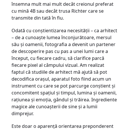
însemna mult mai mult decât creionul preferat
cu mină 4B sau decât trusa Richter care se
transmite din tată în fiu.
Odată cu conştientizarea necesităţii – ca arhitect
– de a cunoaşte lumea înconjurătoare, mersul
său şi oamenii, fotografia a devenit un partener
de descoperire pas cu pas a unei lumi care a
început, cu fiecare cadru, să clarifice parcă
fiecare pixel al câmpului vizual. Am realizat
faptul că studiile de arhitect mă ajută să pot
decodifica oraşul, aparatul foto fiind acum un
instrument cu care se pot parcurge conştient şi
concomitent spaţiul şi timpul, lumina şi oamenii,
raţiunea şi emoţia, gândul şi trăirea. Ingrediente
magice ale cunoaşterii de sine şi a lumii
dimprejur.
Este doar o aparenţă orientarea preponderent