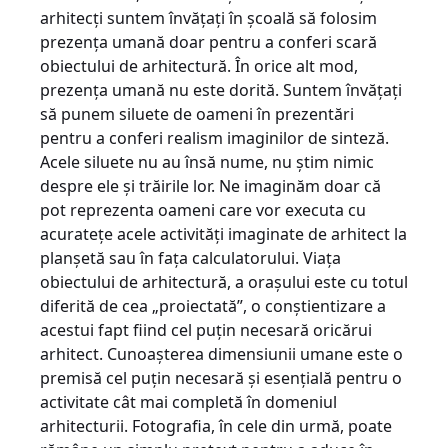
arhitecţi suntem învăţaţi în şcoală să folosim
prezenţa umană doar pentru a conferi scară
obiectului de arhitectură. În orice alt mod,
prezenţa umană nu este dorită. Suntem învăţaţi
să punem siluete de oameni în prezentări
pentru a conferi realism imaginilor de sinteză.
Acele siluete nu au însă nume, nu ştim nimic
despre ele şi trăirile lor. Ne imaginăm doar că
pot reprezenta oameni care vor executa cu
acurateţe acele activităţi imaginate de arhitect la
planşetă sau în faţa calculatorului. Viaţa
obiectului de arhitectură, a oraşului este cu totul
diferită de cea „proiectată”, o conştientizare a
acestui fapt fiind cel puţin necesară oricărui
arhitect. Cunoaşterea dimensiunii umane este o
premisă cel puţin necesară şi esenţială pentru o
activitate cât mai completă în domeniul
arhitecturii. Fotografia, în cele din urmă, poate