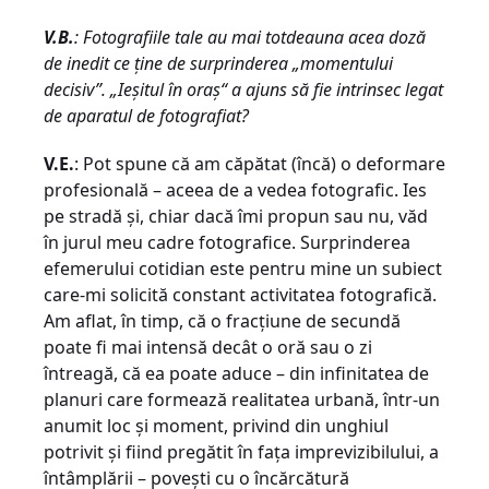
V.B.
: Fotografiile tale au mai totdeauna acea doză
de inedit ce ţine de surprinderea „momentului
decisiv”. „Ieşitul în oraş“ a ajuns să fie intrinsec legat
de aparatul de fotografiat?
V.E.
: Pot spune că am căpătat (încă) o deformare
profesională – aceea de a vedea fotografic. Ies
pe stradă şi, chiar dacă îmi propun sau nu, văd
în jurul meu cadre fotografice. Surprinderea
efemerului cotidian este pentru mine un subiect
care-mi solicită constant activitatea fotografică.
Am aflat, în timp, că o fracţiune de secundă
poate fi mai intensă decât o oră sau o zi
întreagă, că ea poate aduce – din infinitatea de
planuri care formează realitatea urbană, într-un
anumit loc şi moment, privind din unghiul
potrivit şi fiind pregătit în faţa imprevizibilului, a
întâmplării – poveşti cu o încărcătură