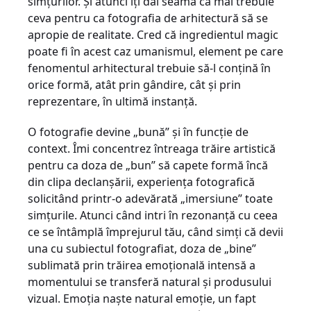
simţurilor. Şi atunci îţi dai seama că mai trebuie
ceva pentru ca fotografia de arhitectură să se
apropie de realitate. Cred că ingredientul magic
poate fi în acest caz umanismul, element pe care
fenomentul arhitectural trebuie să-l conţină în
orice formă, atât prin gândire, cât şi prin
reprezentare, în ultimă instanţă.
O fotografie devine „bună” şi în funcţie de
context. Îmi concentrez întreaga trăire artistică
pentru ca doza de „bun” să capete formă încă
din clipa declanşării, experienţa fotografică
solicitând printr-o adevărată „imersiune” toate
simţurile. Atunci când intri în rezonanţă cu ceea
ce se întâmplă împrejurul tău, când simţi că devii
una cu subiectul fotografiat, doza de „bine”
sublimată prin trăirea emoţională intensă a
momentului se transferă natural şi produsului
vizual. Emoţia naşte natural emoţie, un fapt