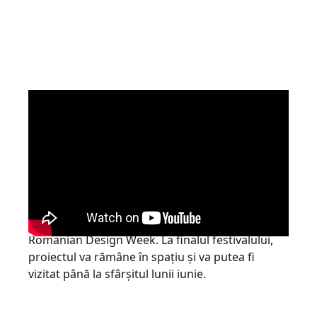
RDW și IQOS lansează această competiție prin
care își propun să găsească un proiect cât mai
creativ pentru o experiență imersivă, care să
propună un conținut relevant pentru pasionații
de arhitectură și design, dar și pentru publicul
larg al festivalului. Proiectul câștigător va fi
prezentat în spațiul principal al ediției 2023 a
Romanian Design Week. La finalul festivalului,
proiectul va rămâne în spațiu și va putea fi
vizitat până la sfârșitul lunii iunie.