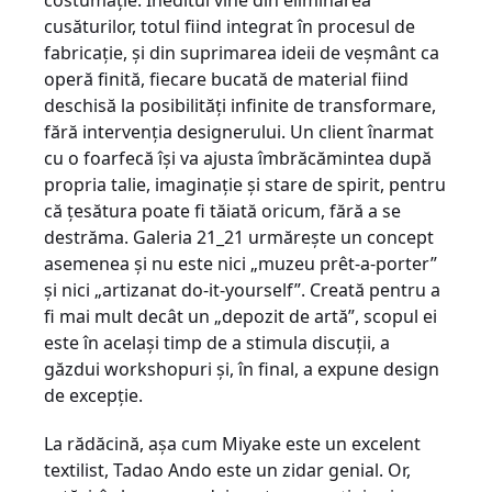
costumaţie. Ineditul vine din eliminarea
cusăturilor, totul fiind integrat în procesul de
fabricaţie, şi din suprimarea ideii de veşmânt ca
operă finită, fiecare bucată de material fiind
deschisă la posibilităţi infinite de transformare,
fără intervenţia designerului. Un client înarmat
cu o foarfecă îşi va ajusta îmbrăcămintea după
propria talie, imaginaţie şi stare de spirit, pentru
că ţesătura poate fi tăiată oricum, fără a se
destrăma. Galeria 21_21 urmăreşte un concept
asemenea şi nu este nici „muzeu prêt-a-porter”
şi nici „artizanat do-it-yourself”. Creată pentru a
fi mai mult decât un „depozit de artă”, scopul ei
este în acelaşi timp de a stimula discuţii, a
găzdui workshopuri şi, în final, a expune design
de excepţie.
La rădăcină, aşa cum Miyake este un excelent
textilist, Tadao Ando este un zidar genial. Or,