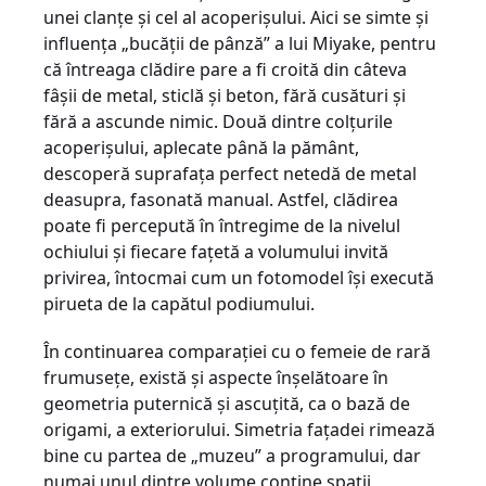
unei clanţe şi cel al acoperişului. Aici se simte şi
influenţa „bucăţii de pânză” a lui Miyake, pentru
că întreaga clădire pare a fi croită din câteva
fâşii de metal, sticlă şi beton, fără cusături şi
fără a ascunde nimic. Două dintre colţurile
acoperişului, aplecate până la pământ,
descoperă suprafaţa perfect netedă de metal
deasupra, fasonată manual. Astfel, clădirea
poate fi percepută în întregime de la nivelul
ochiului şi fiecare faţetă a volumului invită
privirea, întocmai cum un fotomodel îşi execută
pirueta de la capătul podiumului.
În continuarea comparaţiei cu o femeie de rară
frumuseţe, există şi aspecte înşelătoare în
geometria puternică şi ascuţită, ca o bază de
origami, a exteriorului. Simetria faţadei rimează
bine cu partea de „muzeu” a programului, dar
numai unul dintre volume conţine spaţii