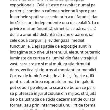
expoziţionale. Celălalt este dezvoltat numai pe
parter şi conţine o cafenea orientată spre parc.
În ambele spaţii se accede prin axul faţadei, dar
intrările sunt independente una de cealaltă. La o
privire mai amănunţită, simetria ce părea clară
de la o anumită distanţă rămâne o părere, iar
cele două corpuri îşi evidenţiază imediat
funcţiunile. Deşi spaţiile de expoziţie sunt în
întregime sub nivelul terenului, ele sunt puternic
luminate de curtea de lumină din faţa vitrajului
vast, care creşte şi mai mult, graţie ritmului
dens, vertical şi riguros al montanţilor metalici.
Curtea de lumină este, de altfel, şi foarte utilă
pentru coborârea exponatelor mari în galerii.
pot coborî pe eleganta scară de beton ce pare
să plutească în jurul zidului din mijloc, străjuită
de o balustradă de sticlă dezarmant de curată
formal, sau prin intermediul unui lift de formă