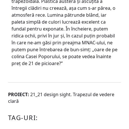
trapezoidală. Plastica austeră şi ascuţită a
întregii clădiri nu creează, aşa cum s-ar părea, o
atmosferă rece. Lumina pătrunde blând, iar
paleta simplă de culori lucrează excelent ca
fundal pentru exponate. În încheiere, putem
ridica ochii, privi în jur şi, în cazul puţin probabil
în care ne-am găsi prin preajma MNAC-ului, ne
putem pune întrebarea de bun-simţ: „oare de pe
colina Casei Poporului, se poate vedea înainte
preţ de 21 de picioare?”
PROIECT:
21_21 design sight. Trapezul de vedere
clară
TAG-URI: