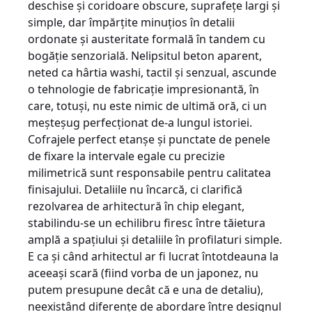
deschise şi coridoare obscure, suprafeţe largi şi
simple, dar împărţite minuţios în detalii
ordonate şi austeritate formală în tandem cu
bogăţie senzorială. Nelipsitul beton aparent,
neted ca hârtia washi, tactil şi senzual, ascunde
o tehnologie de fabricaţie impresionantă, în
care, totuşi, nu este nimic de ultimă oră, ci un
meşteşug perfecţionat de-a lungul istoriei.
Cofrajele perfect etanşe şi punctate de penele
de fixare la intervale egale cu precizie
milimetrică sunt responsabile pentru calitatea
finisajului. Detaliile nu încarcă, ci clarifică
rezolvarea de arhitectură în chip elegant,
stabilindu-se un echilibru firesc între tăietura
amplă a spaţiului şi detaliile în profilaturi simple.
E ca şi când arhitectul ar fi lucrat întotdeauna la
aceeaşi scară (fiind vorba de un japonez, nu
putem presupune decât că e una de detaliu),
neexistând diferenţe de abordare între designul