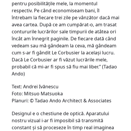
pentru posibilităţile mele, la momentul
respectiv. Pe când economiseam bani, îl
întrebam la fiecare trei zile pe vânzător dacă mai
avea cartea. După ce am cumpărat-o, am trasat
contururile lucrărilor sale timpurii de atâtea ori
încât am înnegrit paginile. De fiecare dată când
vedeam sau mă gândeam la ceva, mă gândeam
cum s-ar fi gândit Le Corbusier la acelaşi lucru.
Dacă Le Corbusier ar fi văzut lucrările mele,
probabil că mi-ar fi spus să fiu mai liber.” (Tadao
Ando)
Text: Andrei Ivănescu
Foto: Mitsuo Matsuoka
Planuri: © Tadao Ando Architect & Associates
Designul e o chestiune de optică. Aparatului
nostru vizual i-ar fi imposibil să transmită
constant şi să proceseze în timp real imaginea