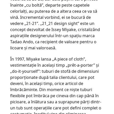
înainte „cu boltă”, departe peste capetele
celorlalţi, au puterea de a altera ceea ce va să
vină. Incremental vorbind, ei se bucură de
vedere „21-21”. „21_21 design sight” este un
concept dezvoltat de Issey Miyake, cristalizând
aspiraţiile designerului într-un spaţiu marca
Tadao Ando, ca recipient de valoare pentru o
licoare şi mai valoroasă.
În 1997, Miyake lansa „A piece of cloth”,
vestimentaţie în acelaşi timp „prêt-a-porter” şi
„do-it-yourself”: tuburi de stofă de dimensiuni
proporţionate după talia clientului, care pot
deveni, în acelaşi timp, orice articol de
îmbrăcăminte. Din moment ce nişte tuburi
flexibile pot îmbrăca pe cineva din cap până în
picioare, a înlătura sau a suprapune părţi dintr-
un tub sunt operaţiile care pot defini complet o