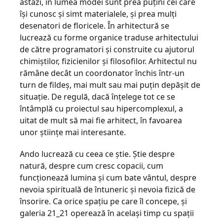
astăzi, în lumea modei sunt prea puţini cei care
îşi cunosc şi simt materialele, şi prea mulţi
desenatori de floricele. În arhitectură se
lucrează cu forme organice traduse arhitectului
de către programatori şi construite cu ajutorul
chimiştilor, fizicienilor şi filosofilor. Arhitectul nu
rămâne decât un coordonator închis într-un
turn de fildeş, mai mult sau mai puţin depăşit de
situaţie. De regulă, dacă înţelege tot ce se
întâmplă cu proiectul sau hipercomplexul, a
uitat de mult să mai fie arhitect, în favoarea
unor ştiinţe mai interesante.
Ando lucrează cu ceea ce ştie. Ştie despre
natură, despre cum cresc copacii, cum
funcţionează lumina şi cum bate vântul, despre
nevoia spirituală de întuneric şi nevoia fizică de
însorire. Ca orice spaţiu pe care îl concepe, şi
galeria 21_21 operează în acelaşi timp cu spaţii