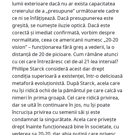
lumii exterioare dacă nu ar exista capacitatea
creierului de a „presupune” următoarele cadre
ce ni se înfăţişează. Dacă presupunerea este
greşită, se numeşte iluzie optică. Dacă este
corectă şi imediat confirmată, vorbim despre
normalitate, ceea ce americanii numesc „20-20
vision” – funcţionarea fără greş a vederii, la o
distanţă de 20 de picioare. Cum rămâne atunci
cu cei care întrezăresc cel de-al 21-lea interval?
Phillipe Starck consideră acest dar drept
condiţia superioară a existenţei, într-o delicioasă
metaforă evoluţionistă. După Starck, acela care
nu îşi ridică ochii de la pământul pe care calcă va
nimeri în prima groapă. Cel care ridică privirea,
dar se uită în continuare în jos, nu îşi poate
încrucişa privirea cu semenii săi şi este
condamnat la singurătate. Acela care priveşte
drept înainte funcţionează bine în societate, cu
vederea sa 20-20, dar abia puţinii care privesc