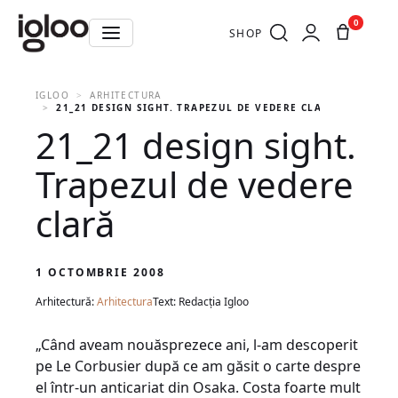
0
SHOP
IGLOO
ARHITECTURA
21_21 DESIGN SIGHT. TRAPEZUL DE VEDERE CLARĂ
21_21 design sight.
Trapezul de vedere
clară
1 OCTOMBRIE 2008
Arhitectură:
Arhitectura
Text: Redacția Igloo
„Când aveam nouăsprezece ani, l-am descoperit
pe Le Corbusier după ce am găsit o carte despre
el într-un anticariat din Osaka. Costa foarte mult