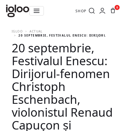
0
SHOP
IGLOO
ACTUAL
20 SEPTEMBRIE, FESTIVALUL ENESCU: DIRIJORUL-FENOMEN
20 septembrie,
Festivalul Enescu:
Dirijorul-fenomen
Christoph
Eschenbach,
violonistul Renaud
Capuçon și