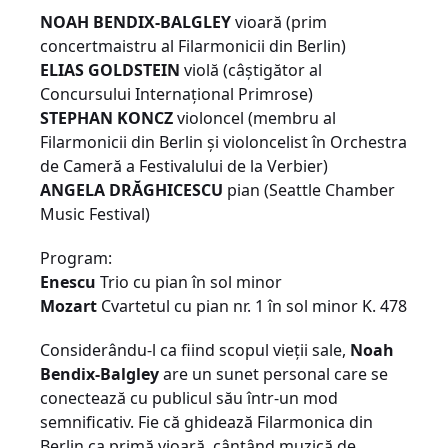
NOAH BENDIX-BALGLEY
vioară (prim
concertmaistru al Filarmonicii din Berlin)
ELIAS GOLDSTEIN
violă (câștigător al
Concursului Internațional Primrose)
STEPHAN KONCZ
violoncel (membru al
Filarmonicii din Berlin și violoncelist în Orchestra
de Cameră a Festivalului de la Verbier)
ANGELA DRĂGHICESCU
pian (Seattle Chamber
Music Festival)
Program:
Enescu
Trio cu pian în sol minor
Mozart
Cvartetul cu pian nr. 1 în sol minor K. 478
Considerându-l ca fiind scopul vieții sale,
Noah
Bendix-Balgley
are un sunet personal care se
conectează cu publicul său într-un mod
semnificativ. Fie că ghidează Filarmonica din
Berlin ca primă vioară, cântând muzică de