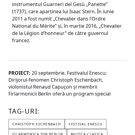
instrumentul Guarneri del Gesù „Panette”
(1737), care aparținea lui Isaac Stern. În iunie
2011 a fost numit „Chevalier dans l’Ordre
National du Mérite” și, în martie 2016, „Chevalier
de la Légion d’honneur” de către guvernul
francez.
PROIECT:
20 septembrie, Festivalul Enescu:
Dirijorul-fenomen Christoph Eschenbach,
violonistul Renaud Capuçon și membrii
Firlarmonicii Berlin oferă un program special
TAG-URI:
CHRISTOPH ESCHENBACH
FESTIVAL ENESCU
FILARMONICA DIN BERLIN
MUZICA CLASICA