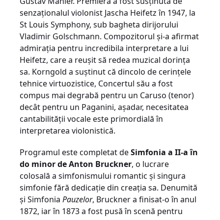
Gustav Mahler. Premiera a fost susținută de
senzaționalul violonist Jascha Heifetz în 1947, la
St Louis Symphony, sub bagheta dirijorului
Vladimir Golschmann. Compozitorul și-a afirmat
admirația pentru incredibila interpretare a lui
Heifetz, care a reușit să redea muzical dorința
sa. Korngold a suștinut că dincolo de cerințele
tehnice virtuozistice, Concertul său a fost
compus mai degrabă pentru un Caruso (tenor)
decât pentru un Paganini, așadar, necesitatea
cantabilității vocale este primordială în
interpretarea violonistică.
Programul este completat de
Simfonia a II-a în
do minor de Anton Bruckner
, o lucrare
colosală a simfonismului romantic și singura
simfonie fără dedicație din creația sa. Denumită
și Simfonia
Pauzelor
, Bruckner a finisat-o în anul
1872, iar în 1873 a fost pusă în scenă pentru