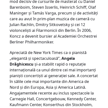
mod decisiv de cursurile de masterat cu Daniel
Barenboim, Steven Isserlis, Heinrich Schiff, Olaf
Maninger și Tamás Varga, precum și de activități
care au avut în prim-plan muzica de cameră cu
Julian Rachlin, Dmitry Sitkovetsky și cei 12
violonceliști ai Filarmonicii din Berlin. În 2006,
Koncz a devenit bursier al Academiei Orchestrei
Berliner Philharmoniker.
Apreciată de New York Times ca o pianistă
„elegantă și spectaculoasă”,
Angela
Drăghicescu
și-a stabilit rapid o reputație
internațională ca unul dintre cei mai importanți
pianiști concertiști ai generației sale. A concertat
în sălile cele mai importante din America de
Nord și din Europa, Asia și America Latină.
Angajamentele recente au inclus spectacole la
Carnegie Hall, Concertgebouw, Kennedy Center,
Kaufmann Center, Konserthus din Stockholm,