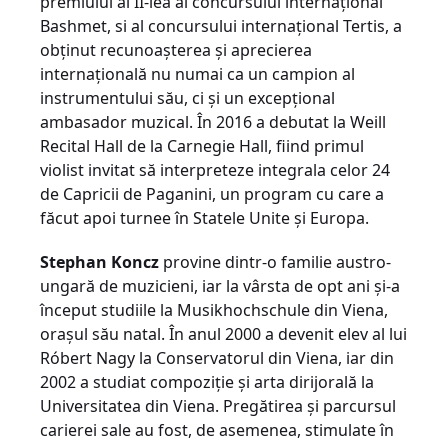
premiului al II-lea al concursului internațional
Bashmet, si al concursului internațional Tertis, a
obținut recunoașterea și aprecierea
internațională nu numai ca un campion al
instrumentului său, ci și un excepțional
ambasador muzical. În 2016 a debutat la Weill
Recital Hall de la Carnegie Hall, fiind primul
violist invitat să interpreteze integrala celor 24
de Capricii de Paganini, un program cu care a
făcut apoi turnee în Statele Unite și Europa.
Stephan Koncz
provine dintr-o familie austro-
ungară de muzicieni, iar la vârsta de opt ani și-a
început studiile la Musikhochschule din Viena,
orașul său natal. În anul 2000 a devenit elev al lui
Róbert Nagy la Conservatorul din Viena, iar din
2002 a studiat compoziție și arta dirijorală la
Universitatea din Viena. Pregătirea și parcursul
carierei sale au fost, de asemenea, stimulate în