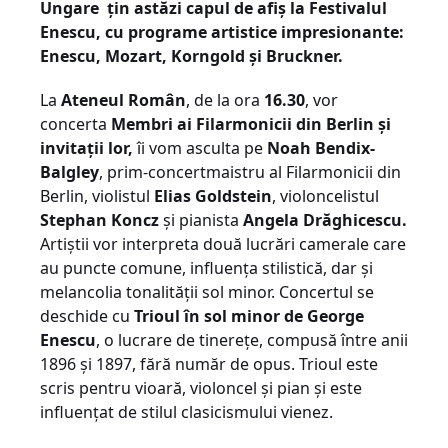
Ungare țin astăzi capul de afiș la Festivalul
Enescu, cu programe artistice impresionante:
Enescu, Mozart, Korngold și Bruckner.
La
Ateneul Rom
ân
, de la ora
16.30
, vor
concerta
Membri ai Filarmonicii din Berlin și
invitații lor,
îi vom asculta pe
Noah Bendix-
Balgley
, prim-concertmaistru al Filarmonicii din
Berlin, violistul
Elias Goldstein
, violoncelistul
Stephan Koncz
și pianista
Angela Drăghicescu.
Artiștii vor interpreta două lucrări camerale care
au puncte comune, influența stilistică, dar și
melancolia tonalității sol minor. Concertul se
deschide cu
Trioul în sol minor de George
Enescu
, o lucrare de tinerețe, compusă între anii
1896 și 1897, fără număr de opus. Trioul este
scris pentru vioară, violoncel și pian și este
influențat de stilul clasicismului vienez.