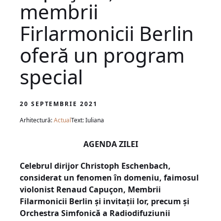
membrii
Firlarmonicii Berlin
oferă un program
special
20 SEPTEMBRIE 2021
Arhitectură:
Actual
Text: Iuliana
AGENDA ZILEI
Celebrul dirijor Christoph Eschenbach,
considerat un fenomen în domeniu, faimosul
violonist Renaud Capuçon, Membrii
Filarmonicii Berlin și invitații lor, precum și
Orchestra Simfonică a Radiodifuziunii