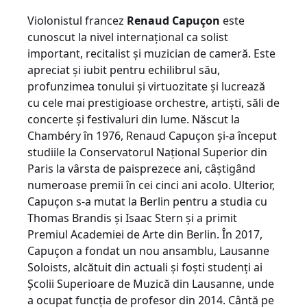
Violonistul francez
Renaud Capuçon
este
cunoscut la nivel internațional ca solist
important, recitalist și muzician de cameră. Este
apreciat și iubit pentru echilibrul său,
profunzimea tonului și virtuozitate și lucrează
cu cele mai prestigioase orchestre, artiști, săli de
concerte și festivaluri din lume. Născut la
Chambéry în 1976, Renaud Capuçon și-a început
studiile la Conservatorul Național Superior din
Paris la vârsta de paisprezece ani, câștigând
numeroase premii în cei cinci ani acolo. Ulterior,
Capuçon s-a mutat la Berlin pentru a studia cu
Thomas Brandis și Isaac Stern și a primit
Premiul Academiei de Arte din Berlin. În 2017,
Capuçon a fondat un nou ansamblu, Lausanne
Soloists, alcătuit din actuali și foști studenți ai
Școlii Superioare de Muzică din Lausanne, unde
a ocupat funcția de profesor din 2014. Cântă pe