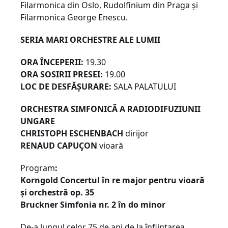
Filarmonica din Oslo, Rudolfinium din Praga și
Filarmonica George Enescu.
SERIA MARI ORCHESTRE ALE LUMII
ORA ÎNCEPERII:
19.30
ORA SOSIRII PRESEI:
19.00
LOC DE DESFĂȘURARE:
SALA PALATULUI
ORCHESTRA SIMFONICĂ A RADIODIFUZIUNII
UNGARE
CHRISTOPH ESCHENBACH
dirijor
RENAUD CAPUÇON
vioară
Program
:
Korngold Concertul în re major pentru vioară
și orchestră op. 35
Bruckner Simfonia nr. 2 în do minor
De-a lungul celor 75 de ani de la înființarea