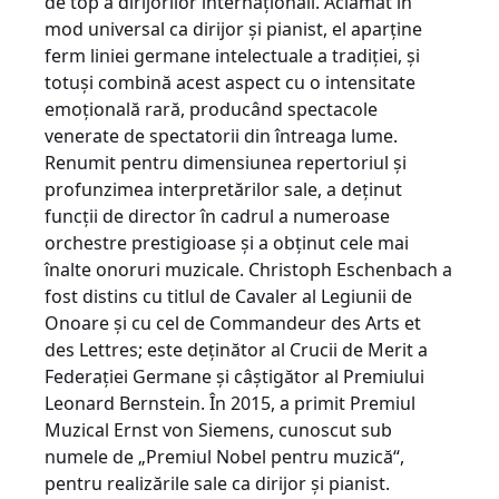
de top a dirijorilor internaționali. Aclamat în
mod universal ca dirijor și pianist, el aparține
ferm liniei germane intelectuale a tradiției, și
totuși combină acest aspect cu o intensitate
emoțională rară, producând spectacole
venerate de spectatorii din întreaga lume.
Renumit pentru dimensiunea repertoriul și
profunzimea interpretărilor sale, a deținut
funcții de director în cadrul a numeroase
orchestre prestigioase și a obținut cele mai
înalte onoruri muzicale. Christoph Eschenbach a
fost distins cu titlul de Cavaler al Legiunii de
Onoare și cu cel de Commandeur des Arts et
des Lettres; este deținător al Crucii de Merit a
Federației Germane și câștigător al Premiului
Leonard Bernstein. În 2015, a primit Premiul
Muzical Ernst von Siemens, cunoscut sub
numele de „Premiul Nobel pentru muzică“,
pentru realizările sale ca dirijor și pianist.