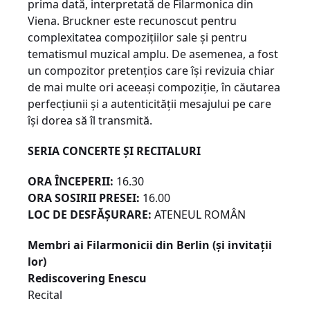
prima dată, interpretată de Filarmonica din
Viena. Bruckner este recunoscut pentru
complexitatea compozițiilor sale și pentru
tematismul muzical amplu. De asemenea, a fost
un compozitor pretențios care își revizuia chiar
de mai multe ori aceeași compoziție, în căutarea
perfecțiunii și a autenticității mesajului pe care
își dorea să îl transmită.
SERIA CONCERTE ȘI RECITALURI
ORA ÎNCEPERII:
16.30
ORA SOSIRII PRESEI:
16.00
LOC DE DESFĂȘURARE:
ATENEUL ROMÂN
Membri ai Filarmonicii din Berlin (și invitații
lor)
Rediscovering Enescu
Recital