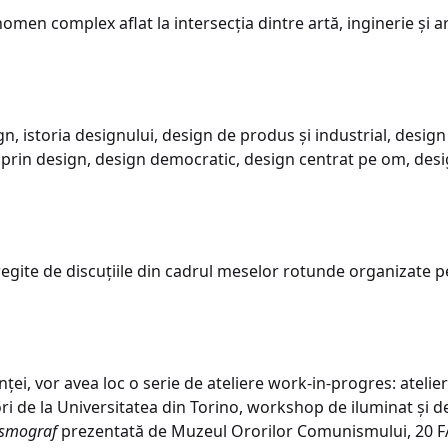
men complex aflat la intersecția dintre artă, inginerie și a
ign, istoria designului, design de produs și industrial, desig
 prin design, design democratic, design centrat pe om, desig
tregite de discuțiile din cadrul meselor rotunde organizate pe
nței, vor avea loc o serie de ateliere work-in-progres: ateli
sori de la Universitatea din Torino, workshop de iluminat și 
ismograf
prezentată de Muzeul Ororilor Comunismului, 20 FAI-