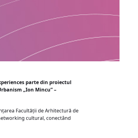
xperiences parte din proiectul
 Urbanism „Ion Mincu” –
ințarea Facultății de Arhitectură de
i networking cultural, conectând