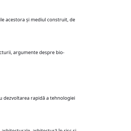
ile acestora și mediul construit, de
ecturii, argumente despre bio-
cu dezvoltarea rapidă a tehnologiei
 arhitecturale, arhitectură în risc și