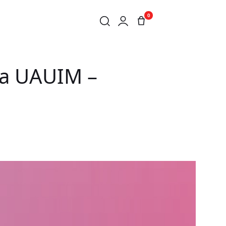
0
Ă DE INTERIOR
 la UAUIM –