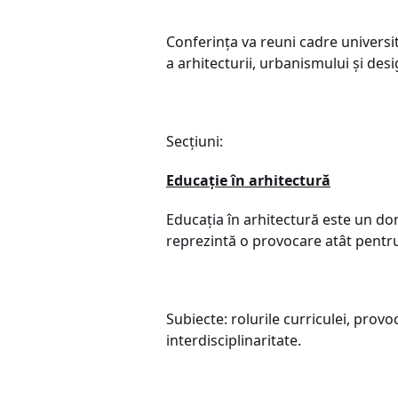
Conferința va reuni cadre universit
a arhitecturii, urbanismului și desi
Secțiuni:
Educație în arhitectură
Educația în arhitectură este un dom
reprezintă o provocare atât pentru 
Subiecte: rolurile curriculei, provoc
interdisciplinaritate.