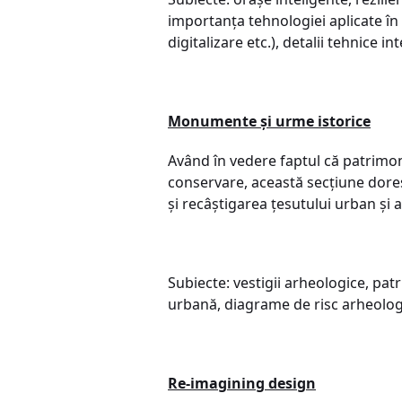
importanța tehnologiei aplicate în 
digitalizare etc.), detalii tehnice in
Monumente și urme istorice
Având în vedere faptul că patrimon
conservare, această secțiune doreș
și recâștigarea țesutului urban și a 
Subiecte: vestigii arheologice, pat
urbană, diagrame de risc arheologi
Re-imagining design