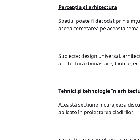
Percepția și arhitectura
Spațiul poate fi decodat prin simțu
aceea cercetarea pe această temă 
Subiecte: design universal, arhitec
arhitectură (bunăstare, biofilie, ec
Tehnici și tehnologie în arhitect
Această secțiune încurajează discu
aplicate în proiectarea clădirilor.
Subiecte: orașe inteligente, rezilien