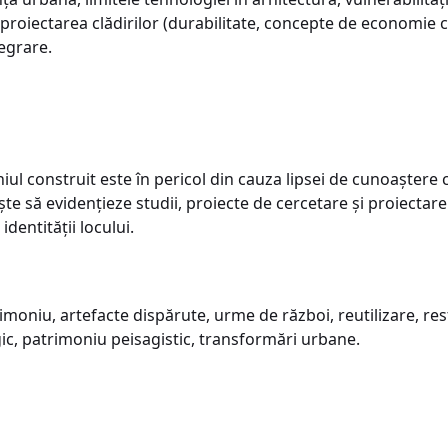
proiectarea clădirilor (durabilitate, concepte de economie ci
tegrare.
iul construit este în pericol din cauza lipsei de cunoaștere
te să evidențieze studii, proiecte de cercetare și proiectar
identității locului.
rimoniu, artefacte dispărute, urme de război, reutilizare, re
c, patrimoniu peisagistic, transformări urbane.