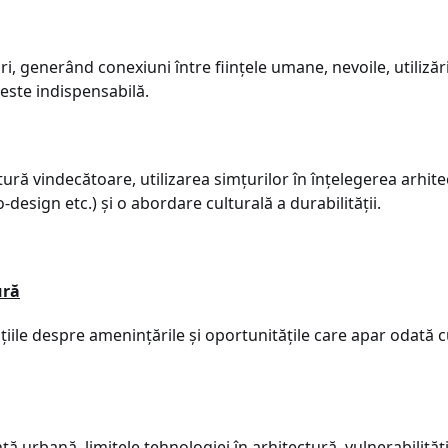
ri, generând conexiuni între ființele umane, nevoile, utilizăr
este indispensabilă.
tură vindecătoare, utilizarea simțurilor în înțelegerea arhit
o-design etc.) și o abordare culturală a durabilității.
ură
țiile despre amenințările și oportunitățile care apar odată 
ță urbană, limitele tehnologiei în arhitectură, vulnerabilități