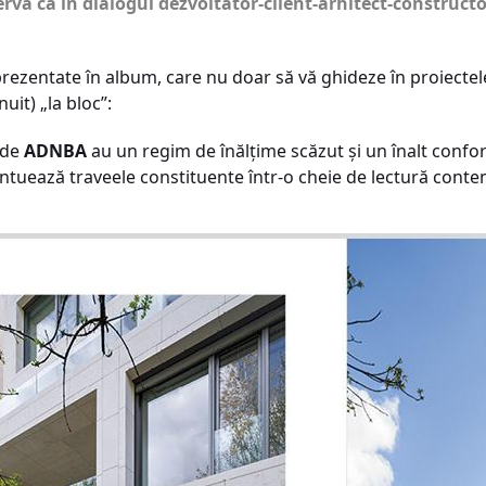
erva că în dialogul dezvoltator-client-arhitect-constructo
rezentate în album, care nu doar să vă ghideze în proiectele
uit) „la bloc”:
 de
ADNBA
au un regim de înălțime scăzut și un înalt confo
tuează traveele constituente într-o cheie de lectură cont