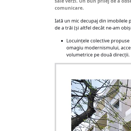
sale verzi. Un bun prilej de a obs
comunicare.
Iată un mic decupaj din imobilele p
de a trăi (și altfel decât ne-am obișn
Locuințele colective propuse
omagiu modernismului, accen
volumetrice pe două direcții.