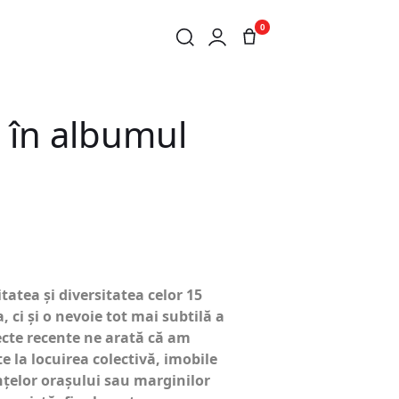
0
DIN ROMÂNIA 3”
 în albumul
itatea și diversitatea celor 15
ci și o nevoie tot mai subtilă a
iecte recente ne arată că am
 la locuirea colectivă, imobile
nțelor orașului sau marginilor