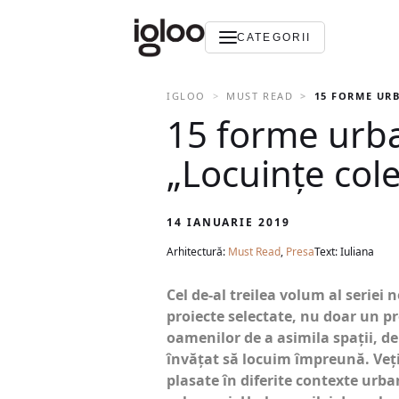
CATEGORII
IGLOO
MUST READ
15 FORME URB
15 forme urba
„Locuințe col
14 IANUARIE 2019
Arhitectură:
Must Read
,
Presa
Text: Iuliana
Cel de-al treilea volum al seriei 
proiecte selectate, nu doar un pr
oamenilor de a asimila spații, de
învățat să locuim împreună. Veți 
plasate în diferite contexte urb