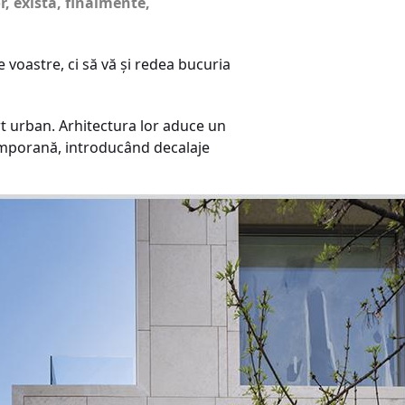
r, există, finalmente,
 voastre, ci să vă și redea bucuria
rt urban. Arhitectura lor aduce un
emporană, introducând decalaje