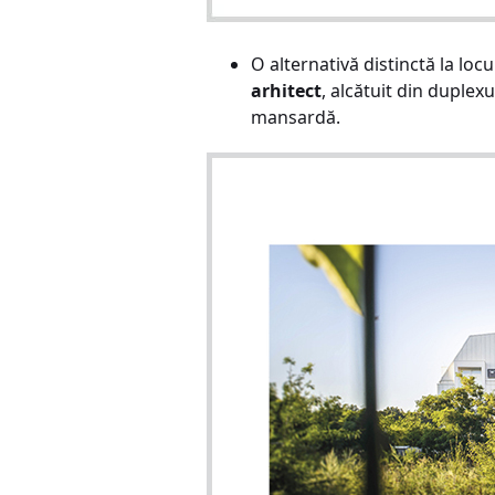
O alternativă distinctă la lo
arhitect
, alcătuit din duplexu
mansardă.