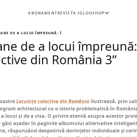
ABONAMENT
REVISTA IGLOO
SHOP
ANE DE A LOCUI ÎMPREUNĂ: ÎN ALBUMUL „LOCUINȚE COLECTIVE 
ne de a locui împreună:
ective din România 3”
noastre
Locuințe colective din România
ilustrează, prin cal
ogram arhitectural cu o istorie problematică în România, 
 a locui și de a visa. O privire atentă asupra acestor pro
găsi așadar în paginile albumului alternative inteligente
ane, răspunzând deopotrivă dorințelor individuale și ceri