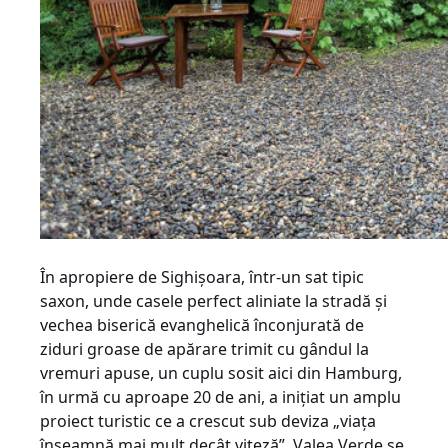
În apropiere de Sighișoara, într-un sat tipic
saxon, unde casele perfect aliniate la stradă și
vechea biserică evanghelică înconjurată de
ziduri groase de apărare trimit cu gândul la
vremuri apuse, un cuplu sosit aici din Hamburg,
în urmă cu aproape 20 de ani, a inițiat un amplu
proiect turistic ce a crescut sub deviza „viața
înseamnă mai mult decât viteză”. Valea Verde se