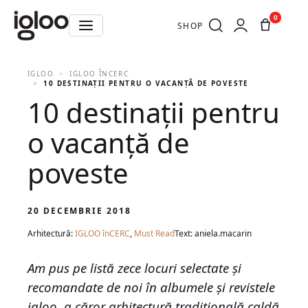
0
SHOP
IGLOO
IGLOO ÎNCERC
10 DESTINAȚII PENTRU O VACANȚĂ DE POVESTE
10 destinații pentru
o vacanță de
poveste
20 DECEMBRIE 2018
Arhitectură:
IGLOO înCERC
,
Must Read
Text: aniela.macarin
Am pus pe listă zece locuri selectate și
recomandate de noi în albumele și revistele
igloo, a căror arhitectură tradițională caldă